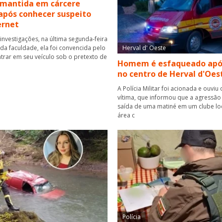
 mantida em cárcere
após conhecer suspeito
ernet
investigações, na última segunda-feira
r da faculdade, ela foi convencida pelo
Herval d' Oeste
rar em seu veículo sob o pretexto de
Homem é esfaqueado apó
no centro de Herval d'Oes
A Polícia Militar foi acionada e ouviu 
vítima, que informou que a agressão
saída de uma matiné em um clube lo
área c
Polícia