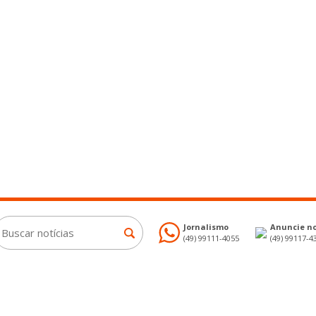
Jornalismo
Anuncie no
(49) 99111-4055
(49) 99117-4