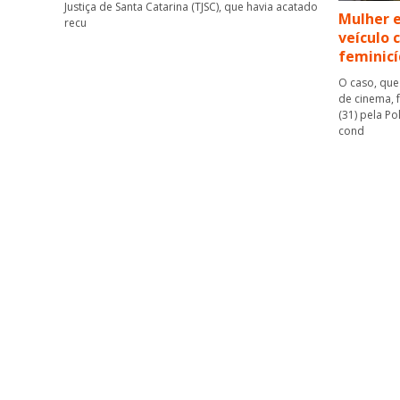
Justiça de Santa Catarina (TJSC), que havia acatado
Mulher 
recu
veículo 
feminicí
O caso, que
de cinema, 
(31) pela Po
cond