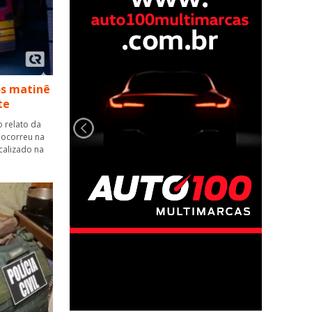
s matinê
te
o relato da
 ocorreu na
calizado na