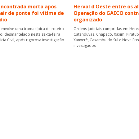
encontrada morta após
Herval d'Oeste entre os a
cair de ponte foi vítima de
Operação do GAECO contr
dio
organizado
 envolve uma trama típica de roteiro
Ordens judiciais cumpridas em Herva
foi desmantelado nesta sexta-feira
Catanduvas, Chapecó, Xaxim, Piratuba,
lícia Civil, após rigorosa investigação
Xanxerê, Caxambu do Sul e Nova Ere
investigados