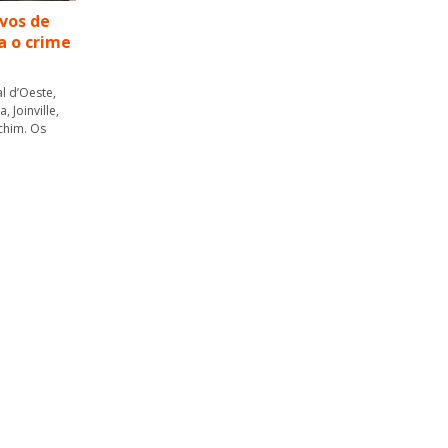
lvos de
a o crime
l d’Oeste,
 Joinville,
chim. Os