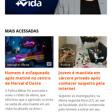
MAIS ACESSADAS
Herval d' Oeste
Polícia
Homem é esfaqueado
Jovem é mantida em
após matinê no centro
cárcere privado após
de Herval d'Oeste
conhecer suspeito pela
internet
A Polícia Militar foi acionada e
ouviu o relato da vítima, que
Segundo as investigações, na
informou que a agressão ocorreu
última segunda-feira (27), ao sair
na saída de uma matiné em um
da faculdade, ela foi convencida
clube localizado na área c
pelo homem a entrar em seu