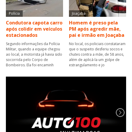
Polícia
Joaçaba
Condutora capota carro
Homem é preso pela
após colidir em veículos
PM após agredir mãe,
estacionados
pai e irmão em Joaçaba
Segundo informações da Polícia
No local, os policiais constataram
Militar, quando a equipe chegou
que o suspeito desferiu socos e
ao local, a motorista já havia sido
chutes contra a mãe, de 58 anos,
socorrida pelo Corpo de
além de aplicá-la um golpe de
Bombeiros. Ela foi encaminh
estrangulamento e jo