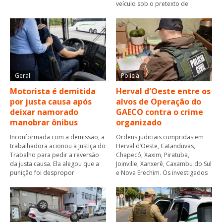
veículo sob o pretexto de
Geral
Polícia
Motorista é demitida
Herval d'Oeste entre os
por justa causa após
alvos de Operação do
deixar namorado
GAECO contra o crime
manobrar ônibus
organizado
Inconformada com a demissão, a
Ordens judiciais cumpridas em
trabalhadora acionou a Justiça do
Herval d’Oeste, Catanduvas,
Trabalho para pedir a reversão
Chapecó, Xaxim, Piratuba,
da justa causa. Ela alegou que a
Joinville, Xanxerê, Caxambu do Sul
punição foi despropor
e Nova Erechim. Os investigados