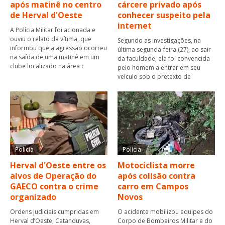
após matinê no centro
cárcere privado após
de Herval d'Oeste
conhecer suspeito pela
internet
A Polícia Militar foi acionada e
ouviu o relato da vítima, que
Segundo as investigações, na
informou que a agressão ocorreu
última segunda-feira (27), ao sair
na saída de uma matiné em um
da faculdade, ela foi convencida
clube localizado na área c
pelo homem a entrar em seu
veículo sob o pretexto de
Polícia
Polícia
Herval d'Oeste entre os
Motociclista morre
alvos de Operação do
após colisão contra
GAECO contra o crime
carro em Campos
organizado
Novos
Ordens judiciais cumpridas em
O acidente mobilizou equipes do
Herval d’Oeste, Catanduvas,
Corpo de Bombeiros Militar e do