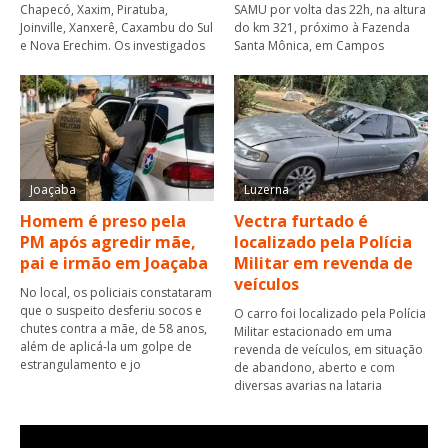
Chapecó, Xaxim, Piratuba,
SAMU por volta das 22h, na altura
Joinville, Xanxerê, Caxambu do Sul
do km 321, próximo à Fazenda
e Nova Erechim. Os investigados
Santa Mônica, em Campos
Joaçaba
Luzerna
Homem é preso pela
Vectra furtado é
PM após agredir mãe,
localizado pela Polícia
pai e irmão em Joaçaba
Militar em revenda de
veículos
No local, os policiais constataram
que o suspeito desferiu socos e
O carro foi localizado pela Polícia
chutes contra a mãe, de 58 anos,
Militar estacionado em uma
além de aplicá-la um golpe de
revenda de veículos, em situação
estrangulamento e jo
de abandono, aberto e com
diversas avarias na lataria