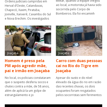
Militar, quando a equipe chegou
Ordens judiciais cumpridas em
ao local, a motorista já havia sido
Herval d’Oeste, Catanduvas,
socorrida pelo Corpo de
Chapecó, Xaxim, Piratuba,
Bombeiros. Ela foi encaminh
Joinville, Xanxerê, Caxambu do Sul
e Nova Erechim. Os investigados
Joaçaba
Joaçaba
Homem é preso pela
Carro com duas pessoas
PM após agredir mãe,
cai no Rio do Tigre em
pai e irmão em Joaçaba
Joaçaba
No local, os policiais constataram
Apesar do susto e do nível
que o suspeito desferiu socos e
elevado da água do rio em razão
chutes contra a mãe, de 58 anos,
das recentes chuvas, os dois
além de aplicá-la um golpe de
ocupantes foram resgatados
estrangulamento e jo
pelos socorristas sem ferimentos