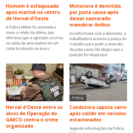
Homem é esfaqueado
Motorista é demitida
após matinê no centro
por justa causa após
de Herval d'Oeste
deixar namorado
manobrar ônibus
A Polícia Militar foi acionada e
ouviu o relato da vítima, que
Inconformada com a demissão, a
informou que a agressão ocorreu
trabalhadora acionou a Justiça do
na saída de uma matiné em um
Trabalho para pedir a reversão
clube localizado na área c
da justa causa. Ela alegou que a
punição foi despropor
Polícia
Polícia
Herval d'Oeste entre os
Condutora capota carro
alvos de Operação do
após colidir em veículos
GAECO contra o crime
estacionados
organizado
Segundo informações da Polícia