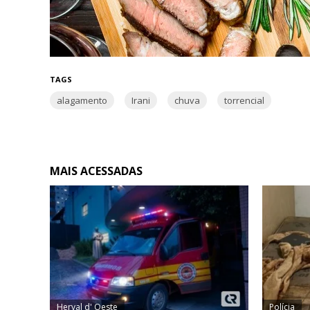
TAGS
alagamento
Irani
chuva
torrencial
MAIS ACESSADAS
Herval d' Oeste
Polícia