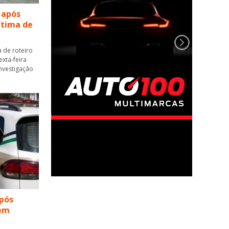
 após
vítima de
 de roteiro
xta-feira
 investigação
pós
 em