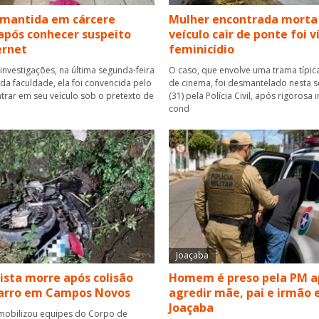
 mantida em cárcere
Mulher encontrada morta
após conhecer suspeito
veículo cair de ponte foi 
ernet
feminicídio
investigações, na última segunda-feira
O caso, que envolve uma trama típica
r da faculdade, ela foi convencida pelo
de cinema, foi desmantelado nesta se
rar em seu veículo sob o pretexto de
(31) pela Polícia Civil, após rigorosa
cond
Joaçaba
ista morre após colisão
Homem é preso pela PM a
carro em Campos Novos
agredir mãe, pai e irmão
Joaçaba
mobilizou equipes do Corpo de