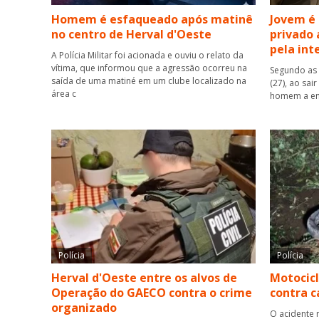
Homem é esfaqueado após matinê
Jovem é
no centro de Herval d'Oeste
privado 
pela int
A Polícia Militar foi acionada e ouviu o relato da
vítima, que informou que a agressão ocorreu na
Segundo as 
saída de uma matiné em um clube localizado na
(27), ao sai
área c
homem a ent
Polícia
Polícia
Herval d'Oeste entre os alvos de
Motocicl
Operação do GAECO contra o crime
contra 
organizado
O acidente 