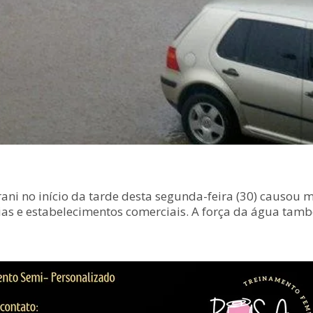
Irani no início da tarde desta segunda-feira (30) causou
cias e estabelecimentos comerciais. A força da água ta