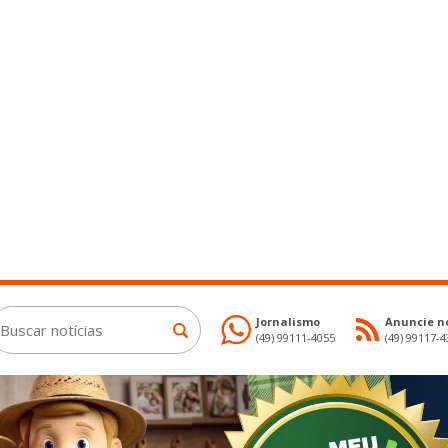
Jornalismo
Anuncie no
(49) 99111-4055
(49) 99117-