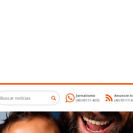
Jornalismo
Anuncie no
(49) 99111-4055
(49) 99117-