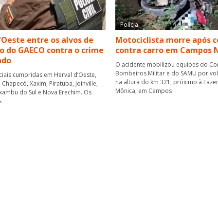
Polícia
'Oeste entre os alvos de
Motociclista morre após c
o do GAECO contra o crime
contra carro em Campos 
ado
O acidente mobilizou equipes do C
Bombeiros Militar e do SAMU por vol
ciais cumpridas em Herval d’Oeste,
na altura do km 321, próximo à Faze
Chapecó, Xaxim, Piratuba, Joinville,
Mônica, em Campos
xambu do Sul e Nova Erechim. Os
s