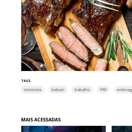
TAGS
motorista
bebum
trabalho
PRF
embria
MAIS ACESSADAS