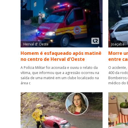
Herval d' Oeste
Joaçaba
Homem é esfaqueado após matinê
Morre um
no centro de Herval d'Oeste
entre ca
A Polícia Militar foi acionada e ouviu o relato da
O acidente,
vítima, que informou que a agressão ocorreu na
400 da rodo
saída de uma matiné em um clube localizado na
Bombeiros 
área c
médico do B