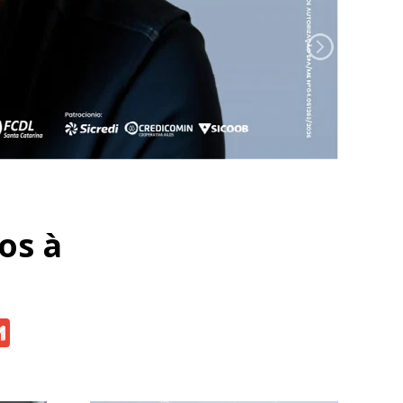
os à
atsApp
Gmail