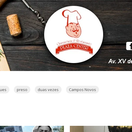
gues
preso
duas vezes
Campos Novos