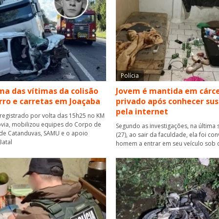
Polícia
a das vítimas da colisão
Jovem é mantida em cárc
rro e carretas em Joaçaba
privado após conhecer su
pela internet
 registrado por volta das 15h25 no KM
via, mobilizou equipes do Corpo de
Segundo as investigações, na última 
de Catanduvas, SAMU e o apoio
(27), ao sair da faculdade, ela foi co
atal
homem a entrar em seu veículo sob 