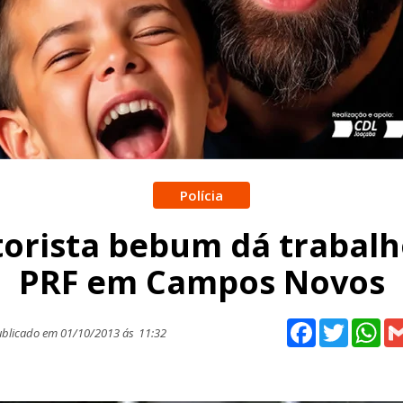
Polícia
orista bebum dá trabalh
PRF em Campos Novos
Facebook
Twitter
Wh
blicado em 01/10/2013 ás
11:32