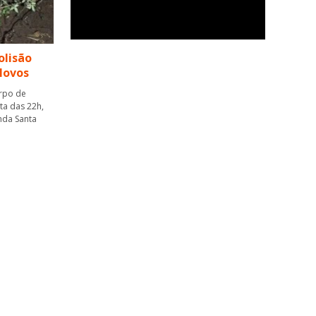
olisão
Novos
orpo de
ta das 22h,
nda Santa