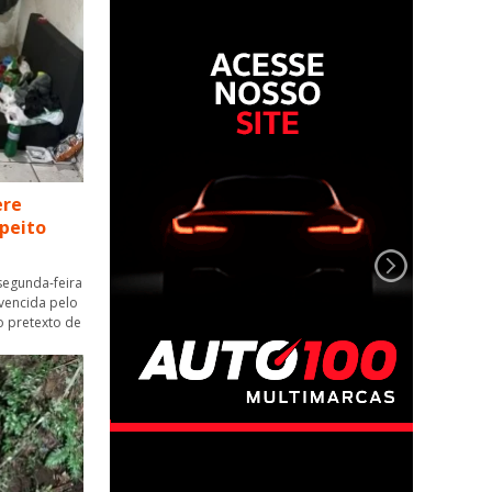
ere
speito
segunda-feira
nvencida pelo
o pretexto de