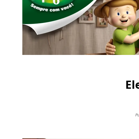
El
Pu