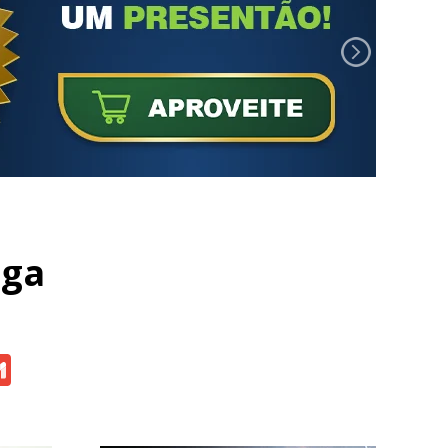
oga
atsApp
Gmail