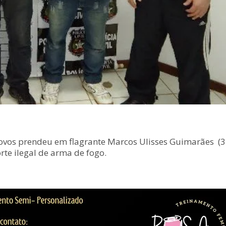
Novos prendeu em flagrante Marcos Ulisses Guimarães (34 
orte ilegal de arma de fogo.