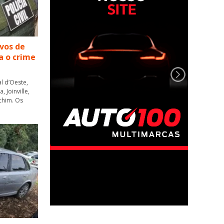
lvos de
a o crime
l d’Oeste,
 Joinville,
chim. Os