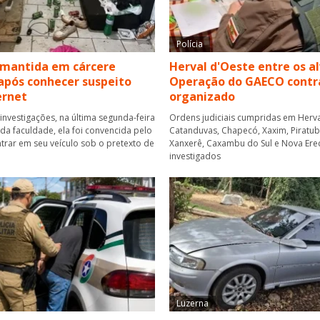
Polícia
 mantida em cárcere
Herval d'Oeste entre os a
após conhecer suspeito
Operação do GAECO contr
ernet
organizado
investigações, na última segunda-feira
Ordens judiciais cumpridas em Herva
r da faculdade, ela foi convencida pelo
Catanduvas, Chapecó, Xaxim, Piratuba,
rar em seu veículo sob o pretexto de
Xanxerê, Caxambu do Sul e Nova Ere
investigados
Luzerna