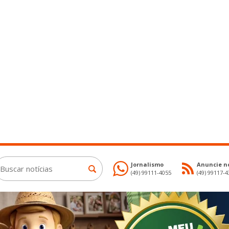
Jornalismo
Anuncie no
(49) 99111-4055
(49) 99117-