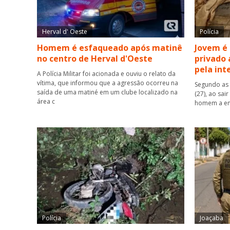
Herval d' Oeste
Polícia
Homem é esfaqueado após matinê
Jovem é
no centro de Herval d'Oeste
privado 
pela int
A Polícia Militar foi acionada e ouviu o relato da
vítima, que informou que a agressão ocorreu na
Segundo as 
saída de uma matiné em um clube localizado na
(27), ao sai
área c
homem a ent
Polícia
Joaçaba