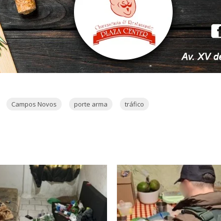
Campos Novos
porte arma
tráfico