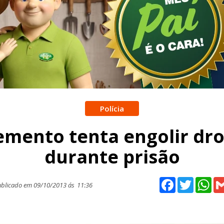
Polícia
emento tenta engolir dr
durante prisão
Facebook
Twitter
Wh
blicado em 09/10/2013 ás
11:36