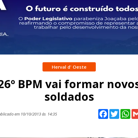
Herval d' Oeste
26º BPM vai formar novo
soldados
Facebook
Twitter
Wh
blicado em 10/10/2013 ás
14:35