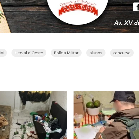
PM
Herval d´Oeste
Polícia Militar
alunos
concurso