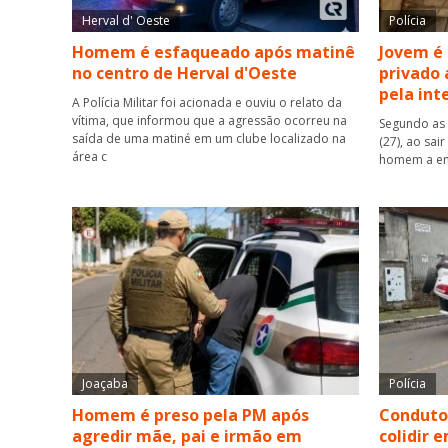
Herval d' Oeste
Polícia
Homem é esfaqueado após matinê
Jovem é
no centro de Herval d'Oeste
privado 
pela int
A Polícia Militar foi acionada e ouviu o relato da
vítima, que informou que a agressão ocorreu na
Segundo as 
saída de uma matiné em um clube localizado na
(27), ao sai
área c
homem a ent
Joaçaba
Polícia
Homem é preso pela PM após
Condutor
agredir mãe, pai e irmão em
colidir 