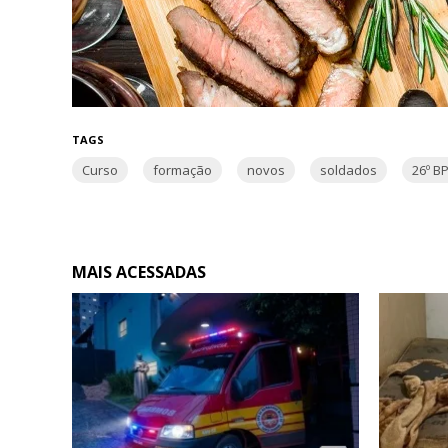
TAGS
Curso
formação
novos
soldados
26º B
MAIS ACESSADAS