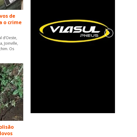
lvos de
a o crime
l d’Oeste,
 Joinville,
chim. Os
olisão
Novos