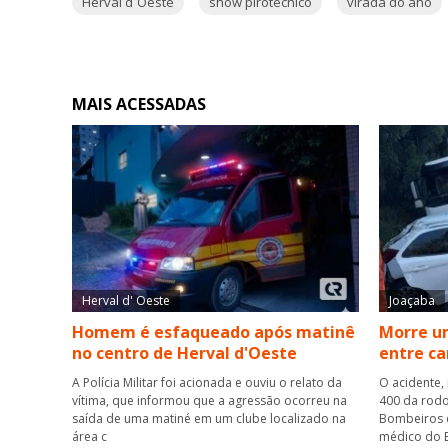
Herval d´Oeste
show pirotécnico
virada do ano
MAIS ACESSADAS
Herval d' Oeste
Joaçaba
Homem é esfaqueado após matinê
Morre um
no centro de Herval d'Oeste
entre ca
A Polícia Militar foi acionada e ouviu o relato da
O acidente,
vítima, que informou que a agressão ocorreu na
400 da rodo
saída de uma matiné em um clube localizado na
Bombeiros 
área c
médico do B