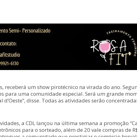
s, receberá um show pirotécnico na virada do ano. Segun
cores para uma comunidade especial. Será um grande m
 d’Oeste”, disse. Todas as atividades serão concentradas
tividades, a CDL lançou na última semana a promoção “C
etrônicos para o sorteado, além de 20 vale compras de R
ntregues a comunidade que prestigiar o comércio herval