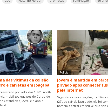
CDL
Natal de Herval
promoção
iluminação
60 ano
Polícia
a das vítimas da colisão
Jovem é mantida em cárc
rro e carretas em Joaçaba
privado após conhecer su
pela internet
 registrado por volta das 15h25 no KM
via, mobilizou equipes do Corpo de
Segundo as investigações, na última 
de Catanduvas, SAMU e o apoio
(27), ao sair da faculdade, ela foi co
atal
homem a entrar em seu veículo sob 