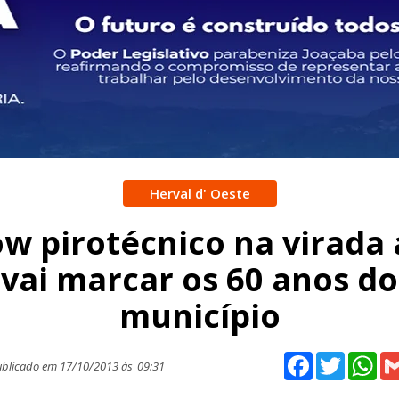
Herval d' Oeste
w pirotécnico na virada
vai marcar os 60 anos do
município
Facebook
Twitter
Wh
blicado em 17/10/2013 ás
09:31