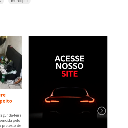
s
município
ere
speito
segunda-feira
nvencida pelo
o pretexto de