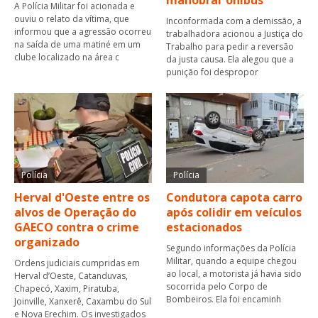
manobrar ônibus
A Polícia Militar foi acionada e
ouviu o relato da vítima, que
Inconformada com a demissão, a
informou que a agressão ocorreu
trabalhadora acionou a Justiça do
na saída de uma matiné em um
Trabalho para pedir a reversão
clube localizado na área c
da justa causa. Ela alegou que a
punição foi despropor
Polícia
Polícia
Herval d'Oeste entre os
Condutora capota carro
alvos de Operação do
após colidir em veículos
GAECO contra o crime
estacionados
organizado
Segundo informações da Polícia
Militar, quando a equipe chegou
Ordens judiciais cumpridas em
ao local, a motorista já havia sido
Herval d’Oeste, Catanduvas,
socorrida pelo Corpo de
Chapecó, Xaxim, Piratuba,
Bombeiros. Ela foi encaminh
Joinville, Xanxerê, Caxambu do Sul
e Nova Erechim. Os investigados