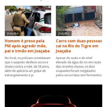
Joaçaba
Joaçaba
Homem é preso pela
Carro com duas pessoas
PM após agredir mãe,
cai no Rio do Tigre em
pai e irmão em Joaçaba
Joaçaba
No local, os policiais constataram
Apesar do susto e do nível
que o suspeito desferiu socos e
elevado da água do rio em razão
chutes contra a mãe, de 58 anos,
das recentes chuvas, os dois
além de aplicá-la um golpe de
ocupantes foram resgatados
estrangulamento e jo
pelos socorristas sem ferimentos