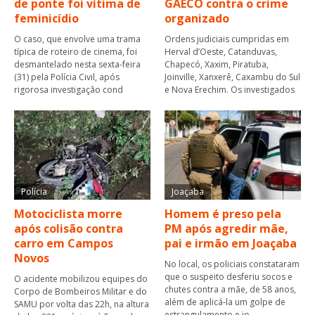
de ponte foi vítima de
GAECO contra o crime
feminicídio
organizado
O caso, que envolve uma trama
Ordens judiciais cumpridas em
típica de roteiro de cinema, foi
Herval d’Oeste, Catanduvas,
desmantelado nesta sexta-feira
Chapecó, Xaxim, Piratuba,
(31) pela Polícia Civil, após
Joinville, Xanxerê, Caxambu do Sul
rigorosa investigação cond
e Nova Erechim. Os investigados
Polícia
Joaçaba
Motociclista morre
Homem é preso pela
após colisão contra
PM após agredir mãe,
carro em Campos
pai e irmão em Joaçaba
Novos
No local, os policiais constataram
que o suspeito desferiu socos e
O acidente mobilizou equipes do
chutes contra a mãe, de 58 anos,
Corpo de Bombeiros Militar e do
além de aplicá-la um golpe de
SAMU por volta das 22h, na altura
estrangulamento e jo