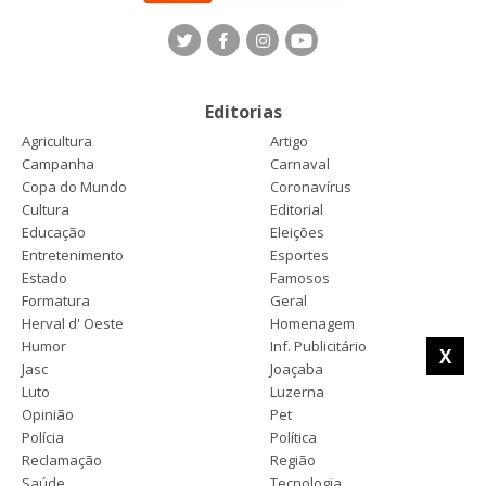
Editorias
Agricultura
Artigo
Campanha
Carnaval
Copa do Mundo
Coronavírus
Cultura
Editorial
Educação
Eleições
Entretenimento
Esportes
Estado
Famosos
Formatura
Geral
Herval d' Oeste
Homenagem
Humor
Inf. Publicitário
X
Jasc
Joaçaba
Luto
Luzerna
Opinião
Pet
Polícia
Política
Reclamação
Região
Saúde
Tecnologia