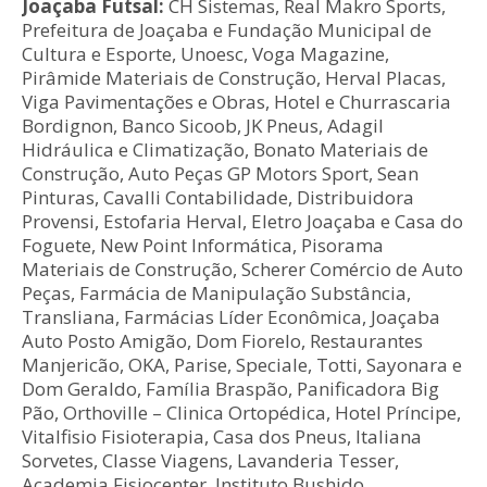
Joaçaba Futsal:
CH Sistemas, Real Makro Sports,
Prefeitura de Joaçaba e Fundação Municipal de
Cultura e Esporte, Unoesc, Voga Magazine,
Pirâmide Materiais de Construção, Herval Placas,
Viga Pavimentações e Obras, Hotel e Churrascaria
Bordignon, Banco Sicoob, JK Pneus, Adagil
Hidráulica e Climatização, Bonato Materiais de
Construção, Auto Peças GP Motors Sport, Sean
Pinturas, Cavalli Contabilidade, Distribuidora
Provensi, Estofaria Herval, Eletro Joaçaba e Casa do
Foguete, New Point Informática, Pisorama
Materiais de Construção, Scherer Comércio de Auto
Peças, Farmácia de Manipulação Substância,
Transliana, Farmácias Líder Econômica, Joaçaba
Auto Posto Amigão, Dom Fiorelo, Restaurantes
Manjericão, OKA, Parise, Speciale, Totti, Sayonara e
Dom Geraldo, Família Braspão, Panificadora Big
Pão, Orthoville – Clinica Ortopédica, Hotel Príncipe,
Vitalfisio Fisioterapia, Casa dos Pneus, Italiana
Sorvetes, Classe Viagens, Lavanderia Tesser,
Academia Fisiocenter, Instituto Bushido,