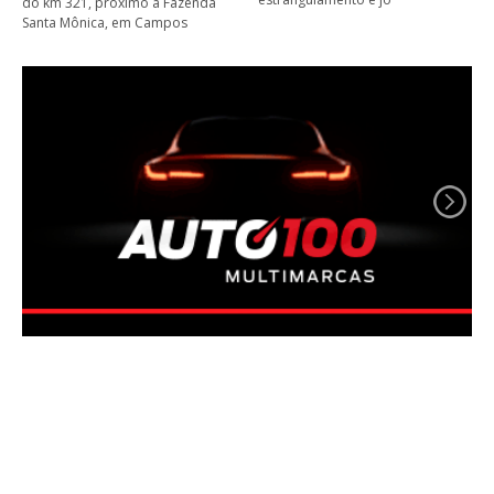
do km 321, próximo à Fazenda
Santa Mônica, em Campos