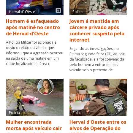
Herval d' Oeste
Polícia
Homem é esfaqueado
Jovem é mantida em
após matinê no centro
cárcere privado após
de Herval d'Oeste
conhecer suspeito pela
internet
A Polícia Militar foi acionada e
ouviu o relato da vítima, que
Segundo as investigações, na
informou que a agressão ocorreu
última segunda-feira (27), ao sair
na saída de uma matiné em um
da faculdade, ela foi convencida
clube localizado na área c
pelo homem a entrar em seu
veículo sob o pretexto de
Polícia
Polícia
Mulher encontrada
Herval d'Oeste entre os
morta após veículo cair
alvos de Operação do