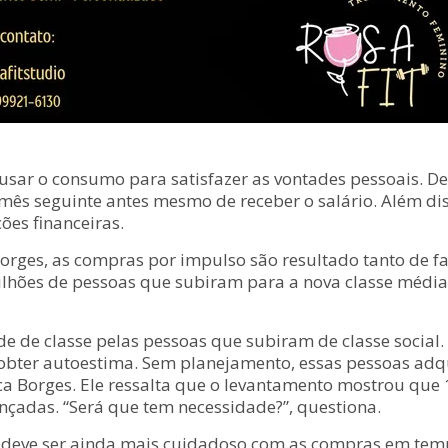
 usar o consumo para satisfazer as vontades pessoais. D
ês seguinte antes mesmo de receber o salário. Além d
ões financeiras.
o Borges, as compras por impulso são resultado tanto de 
milhões de pessoas que subiram para a nova classe méd
de de classe pelas pessoas que subiram de classe socia
 obter autoestima. Sem planejamento, essas pessoas ad
ca Borges. Ele ressalta que o levantamento mostrou que
nçadas. “Será que tem necessidade?”, questiona.
 deve ser ainda mais cuidadoso com as compras em tempo