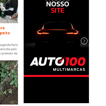
ere
speito
segunda-feira
nvencida pelo
o pretexto de