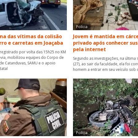
Polícia
a das vítimas da colisão
Jovem é mantida em cárc
rro e carretas em Joaçaba
privado após conhecer su
pela internet
 registrado por volta das 15h25 no KM
via, mobilizou equipes do Corpo de
Segundo as investigações, na última 
de Catanduvas, SAMU e o apoio
(27), ao sair da faculdade, ela foi co
atal
homem a entrar em seu veículo sob 
Polícia