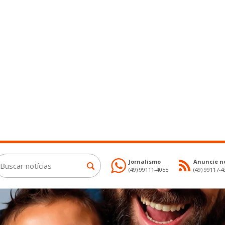
Jornalismo
Anuncie no
(49) 99111-4055
(49) 99117-