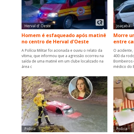
Herval d' Oeste
Joaçaba
Homem é esfaqueado após matinê
Morre um
no centro de Herval d'Oeste
entre ca
A Polícia Militar foi acionada e ouviu o relato da
O acidente,
vítima, que informou que a agressão ocorreu na
400 da rodo
saída de uma matiné em um clube localizado na
Bombeiros 
área c
médico do B
Polícia
Polícia