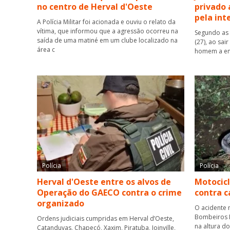
no centro de Herval d'Oeste
privado 
pela int
A Polícia Militar foi acionada e ouviu o relato da
vítima, que informou que a agressão ocorreu na
Segundo as 
saída de uma matiné em um clube localizado na
(27), ao sai
área c
homem a ent
Polícia
Polícia
Herval d'Oeste entre os alvos de
Motocicl
Operação do GAECO contra o crime
contra 
organizado
O acidente 
Bombeiros M
Ordens judiciais cumpridas em Herval d’Oeste,
na altura d
Catanduvas, Chapecó, Xaxim, Piratuba, Joinville,