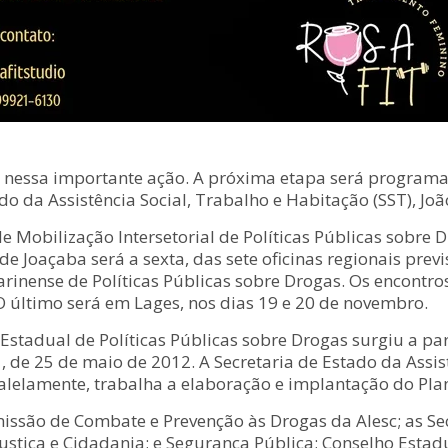
 nessa importante ação. A próxima etapa será programar 
ado da Assistência Social, Trabalho e Habitação (SST), Joã
de Mobilização Intersetorial de Políticas Públicas sobre
de Joaçaba será a sexta, das sete oficinas regionais prev
rinense de Políticas Públicas sobre Drogas. Os encontro
O último será em Lages, nos dias 19 e 20 de novembro.
 Estadual de Políticas Públicas sobre Drogas surgiu a p
1, de 25 de maio de 2012. A Secretaria de Estado da Assis
lelamente, trabalha a elaboração e implantação do Plan
issão de Combate e Prevenção às Drogas da Alesc; as Secr
stiça e Cidadania; e Segurança Pública; Conselho Estadua