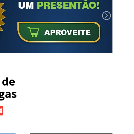
 de
ogas
atsApp
Gmail