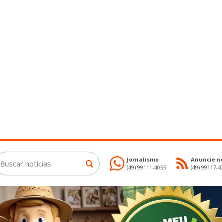
Jornalismo
Anuncie no
(49) 99111-4055
(49) 99117-