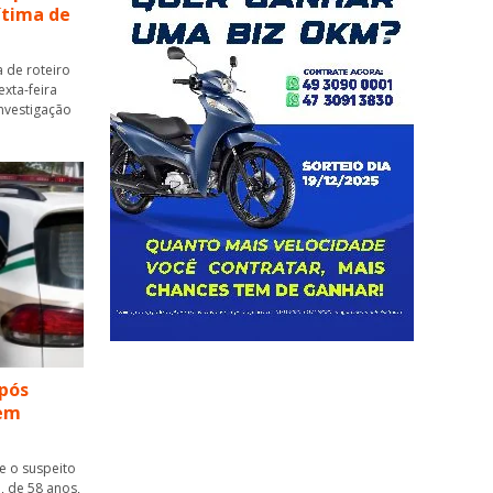
vítima de
 de roteiro
xta-feira
 investigação
pós
 em
ue o suspeito
, de 58 anos,