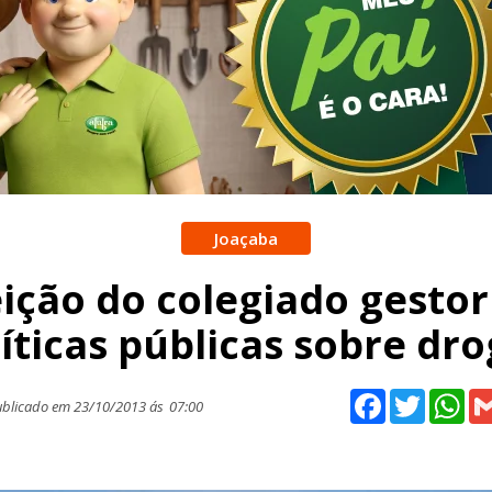
Joaçaba
eição do colegiado gestor
íticas públicas sobre dr
Facebook
Twitter
Wh
blicado em 23/10/2013 ás
07:00