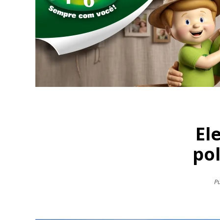
El
pol
Pu