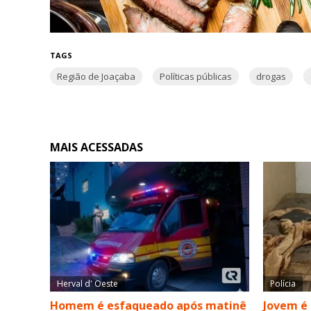
TAGS
Região de Joaçaba
Políticas públicas
drogas
MAIS ACESSADAS
Herval d' Oeste
Polícia
Homem é esfaqueado após matinê
Jovem é