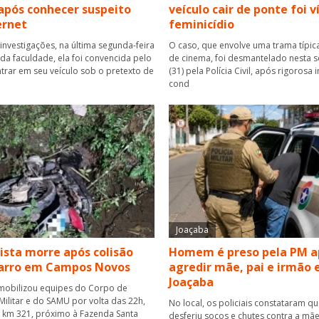
após conhecer suspeito
veículo cair de ponte foi 
ernet
feminicídio
investigações, na última segunda-feira
O caso, que envolve uma trama típica
r da faculdade, ela foi convencida pelo
de cinema, foi desmantelado nesta se
rar em seu veículo sob o pretexto de
(31) pela Polícia Civil, após rigorosa
cond
Joaçaba
ista morre após colisão
Homem é preso pela PM a
carro em Campos Novos
agredir mãe, pai e irmão
Joaçaba
mobilizou equipes do Corpo de
ilitar e do SAMU por volta das 22h,
No local, os policiais constataram q
o km 321, próximo à Fazenda Santa
desferiu socos e chutes contra a mãe