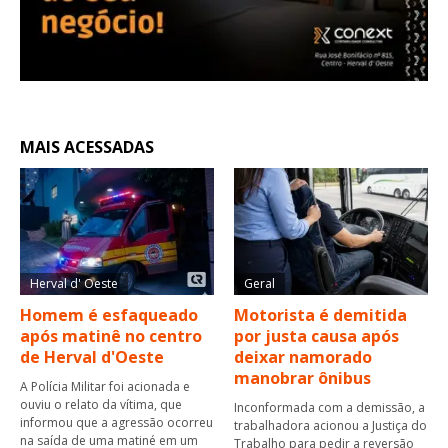
MAIS ACESSADAS
Herval d' Oeste
Geral
Homem é esfaqueado
Motorista é demitida
após matinê no centro
por justa causa após
de Herval d'Oeste
deixar namorado
manobrar ônibus
A Polícia Militar foi acionada e
ouviu o relato da vítima, que
Inconformada com a demissão, a
informou que a agressão ocorreu
trabalhadora acionou a Justiça do
na saída de uma matiné em um
Trabalho para pedir a reversão