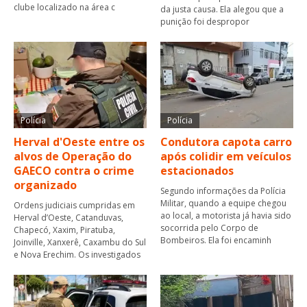
clube localizado na área c
da justa causa. Ela alegou que a
punição foi despropor
Polícia
Polícia
Herval d'Oeste entre os
Condutora capota carro
alvos de Operação do
após colidir em veículos
GAECO contra o crime
estacionados
organizado
Segundo informações da Polícia
Militar, quando a equipe chegou
Ordens judiciais cumpridas em
ao local, a motorista já havia sido
Herval d’Oeste, Catanduvas,
socorrida pelo Corpo de
Chapecó, Xaxim, Piratuba,
Bombeiros. Ela foi encaminh
Joinville, Xanxerê, Caxambu do Sul
e Nova Erechim. Os investigados