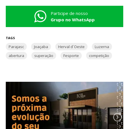
Participe de nosso
Grupo no WhatsApp
TAGS
Parajasc
Joaçaba
Herval d´Oeste
Luzerna
abertura
superação
Fesporte
competição