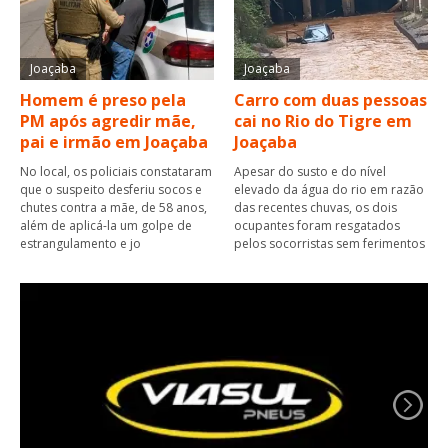
Joaçaba
Joaçaba
Homem é preso pela
Carro com duas pessoas
PM após agredir mãe,
cai no Rio do Tigre em
pai e irmão em Joaçaba
Joaçaba
No local, os policiais constataram
Apesar do susto e do nível
que o suspeito desferiu socos e
elevado da água do rio em razão
chutes contra a mãe, de 58 anos,
das recentes chuvas, os dois
além de aplicá-la um golpe de
ocupantes foram resgatados
estrangulamento e jo
pelos socorristas sem ferimentos