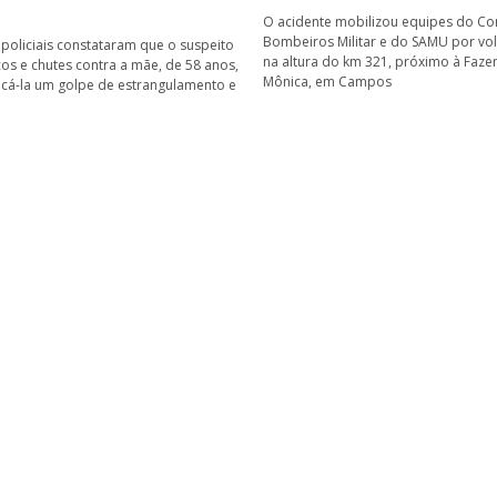
O acidente mobilizou equipes do C
Bombeiros Militar e do SAMU por vol
 policiais constataram que o suspeito
na altura do km 321, próximo à Faze
cos e chutes contra a mãe, de 58 anos,
Mônica, em Campos
icá-la um golpe de estrangulamento e