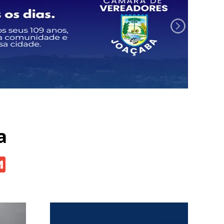
a
atsApp
Gmail