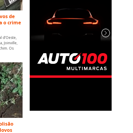
lvos de
a o crime
l d’Oeste,
 Joinville,
chim. Os
olisão
Novos