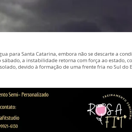
régua para Santa Catarina, embora não se descarte a co
No sábado, a instabilidade retorna com força ao estado, 
solado, devido à formação de uma frente fria no Sul do B