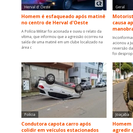
Herval d' Oeste
Geral
Homem é esfaqueado após matinê
Motorist
no centro de Herval d'Oeste
causa a
manobra
A Polícia Militar foi acionada e ouviu o relato da
vítima, que informou que a agressão ocorreu na
Inconformad
saída de uma matiné em um clube localizado na
acionou a J
área c
reversão da 
foi desprop
Polícia
Joaçaba
Condutora capota carro após
Homem é
colidir em veículos estacionados
agredir 