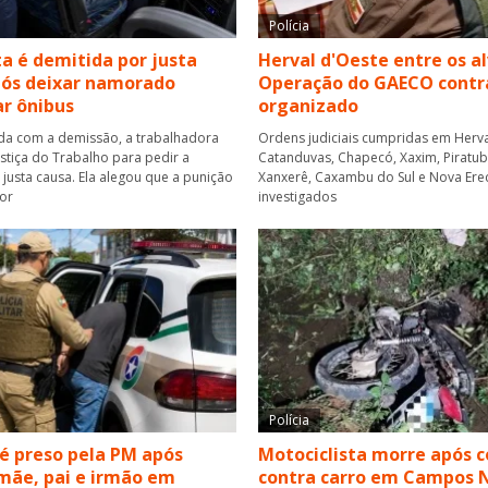
Polícia
a é demitida por justa
Herval d'Oeste entre os a
pós deixar namorado
Operação do GAECO contr
r ônibus
organizado
a com a demissão, a trabalhadora
Ordens judiciais cumpridas em Herva
ustiça do Trabalho para pedir a
Catanduvas, Chapecó, Xaxim, Piratuba,
justa causa. Ela alegou que a punição
Xanxerê, Caxambu do Sul e Nova Ere
or
investigados
Polícia
 preso pela PM após
Motociclista morre após c
mãe, pai e irmão em
contra carro em Campos 