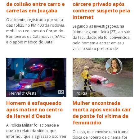
da colisão entre carro e
cárcere privado após
carretas em Joaçaba
conhecer suspeito pela
internet
O acidente, registrado por volta
das 15h25 no KM 400 da rodovia,
Segundo as investigações, na
mobilizou equipes do Corpo de
última segunda-feira (27), ao sair
Bombeiros de Catanduvas, SAMU
da faculdade, ela foi convencida
e o apoio médico do Batal
pelo homem a entrar em seu
veículo sob o pretexto de
Herval d' Oeste
Polícia
Homem é esfaqueado
Mulher encontrada
após matinê no centro
morta após veículo cair
de Herval d'Oeste
de ponte foi vítima de
feminicídio
A Polícia Militar foi acionada e
ouviu o relato da vítima, que
O caso, que envolve uma trama
informou que a agressão ocorreu
típica de roteiro de cinema, foi