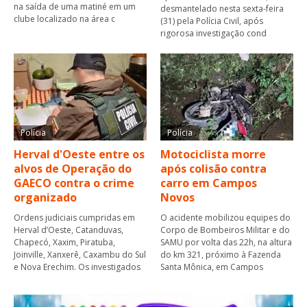
na saída de uma matiné em um
desmantelado nesta sexta-feira
clube localizado na área c
(31) pela Polícia Civil, após
rigorosa investigação cond
Polícia
Polícia
Herval d'Oeste entre os
Motociclista morre
alvos de Operação do
após colisão contra
GAECO contra o crime
carro em Campos
organizado
Novos
Ordens judiciais cumpridas em
O acidente mobilizou equipes do
Herval d’Oeste, Catanduvas,
Corpo de Bombeiros Militar e do
Chapecó, Xaxim, Piratuba,
SAMU por volta das 22h, na altura
Joinville, Xanxerê, Caxambu do Sul
do km 321, próximo à Fazenda
e Nova Erechim. Os investigados
Santa Mônica, em Campos