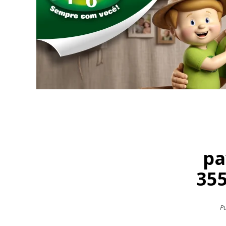
pa
355
Pu