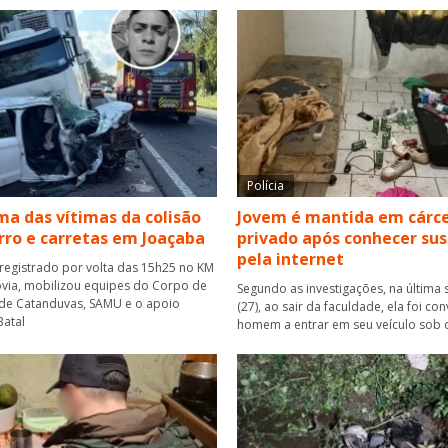
Polícia
a das vítimas da colisão
Jovem é mantida em cárc
rro e carretas em Joaçaba
privado após conhecer su
pela internet
 registrado por volta das 15h25 no KM
via, mobilizou equipes do Corpo de
Segundo as investigações, na última 
de Catanduvas, SAMU e o apoio
(27), ao sair da faculdade, ela foi co
atal
homem a entrar em seu veículo sob 