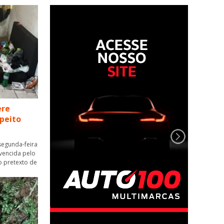
ere
speito
segunda-feira
nvencida pelo
o pretexto de