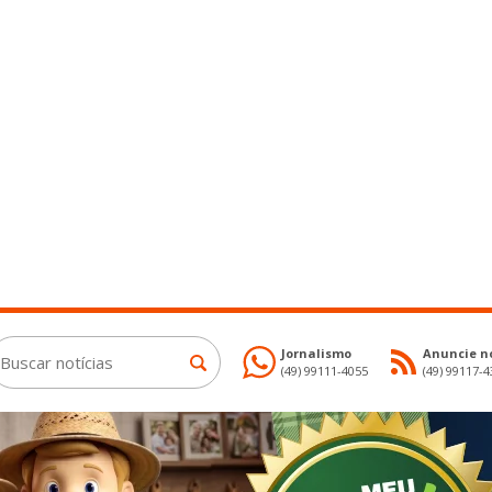
Jornalismo
Anuncie no
(49) 99111-4055
(49) 99117-