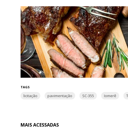
TAGS
licitação
pavimentação
SC-355
Iomerê
T
MAIS ACESSADAS