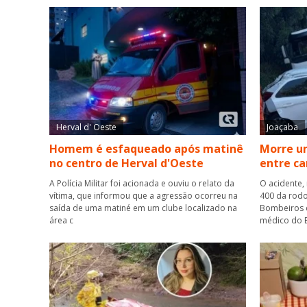
Herval d' Oeste
Joaçaba
Homem é esfaqueado após matinê
Morre um
no centro de Herval d'Oeste
entre ca
A Polícia Militar foi acionada e ouviu o relato da
O acidente,
vítima, que informou que a agressão ocorreu na
400 da rodo
saída de uma matiné em um clube localizado na
Bombeiros 
área c
médico do B