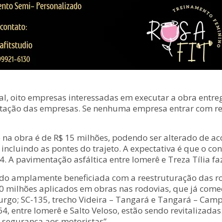
 total, oito empresas interessadas em executar a obra ent
entação das empresas. Se nenhuma empresa entrar com r
na obra é de R$ 15 milhões, podendo ser alterado de aco
ncluindo as pontes do trajeto. A expectativa é que o co
. A pavimentação asfáltica entre Iomerê e Treza Tília fa
endo amplamente beneficiada com a reestruturação das r
0 milhões aplicados em obras nas rodovias, que já começ
urgo; SC-135, trecho Videira – Tangará e Tangará – Campo
464, entre Iomerê e Salto Veloso, estão sendo revitaliza
r segurança aos motoristas”.