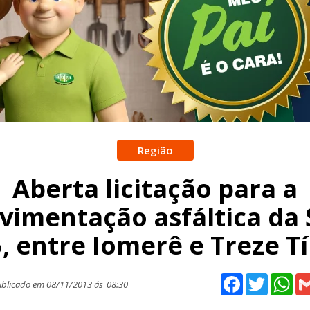
Região
Aberta licitação para a
vimentação asfáltica da 
, entre Iomerê e Treze Tí
Facebook
Twitter
Wh
blicado em 08/11/2013 ás
08:30