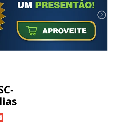
SC-
lias
atsApp
Gmail