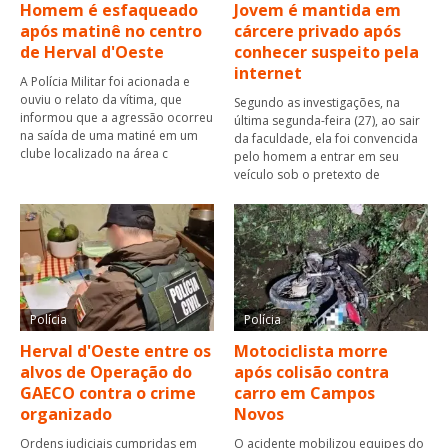
Homem é esfaqueado
Jovem é mantida em
após matinê no centro
cárcere privado após
de Herval d'Oeste
conhecer suspeito pela
internet
A Polícia Militar foi acionada e
ouviu o relato da vítima, que
Segundo as investigações, na
informou que a agressão ocorreu
última segunda-feira (27), ao sair
na saída de uma matiné em um
da faculdade, ela foi convencida
clube localizado na área c
pelo homem a entrar em seu
veículo sob o pretexto de
Polícia
Polícia
Herval d'Oeste entre os
Motociclista morre
alvos de Operação do
após colisão contra
GAECO contra o crime
carro em Campos
organizado
Novos
Ordens judiciais cumpridas em
O acidente mobilizou equipes do