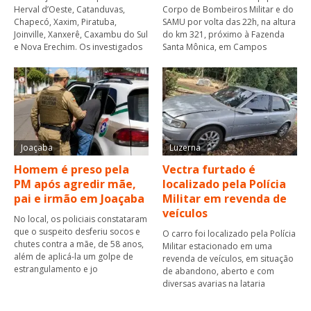
Herval d’Oeste, Catanduvas,
Corpo de Bombeiros Militar e do
Chapecó, Xaxim, Piratuba,
SAMU por volta das 22h, na altura
Joinville, Xanxerê, Caxambu do Sul
do km 321, próximo à Fazenda
e Nova Erechim. Os investigados
Santa Mônica, em Campos
Joaçaba
Luzerna
Homem é preso pela
Vectra furtado é
PM após agredir mãe,
localizado pela Polícia
pai e irmão em Joaçaba
Militar em revenda de
veículos
No local, os policiais constataram
que o suspeito desferiu socos e
O carro foi localizado pela Polícia
chutes contra a mãe, de 58 anos,
Militar estacionado em uma
além de aplicá-la um golpe de
revenda de veículos, em situação
estrangulamento e jo
de abandono, aberto e com
diversas avarias na lataria