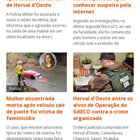
de Herval d'Oeste
conhecer suspeito pela
internet
A Polícia Militar foi acionada e
ouviu o relato da vítima, que
Segundo as investigações, na
informou que a agressão ocorreu
última segunda-feira (27), ao sair
na saída de uma matiné em um
da faculdade, ela foi convencida
clube localizado na área c
pelo homem a entrar em seu
veículo sob o pretexto de
Polícia
Polícia
Mulher encontrada
Herval d'Oeste entre os
morta após veículo cair
alvos de Operação do
de ponte foi vítima de
GAECO contra o crime
feminicídio
organizado
O caso, que envolve uma trama
Ordens judiciais cumpridas em
típica de roteiro de cinema, foi
Herval d’Oeste, Catanduvas,
desmantelado nesta sexta-feira
Chapecó, Xaxim, Piratuba,