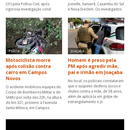
(31) pela Polícia Civil, após
Joinville, Xanxerê, Caxambu do Sul
rigorosa investigação cond
e Nova Erechim. Os investigados
Polícia
Joaçaba
Motociclista morre
Homem é preso pela
após colisão contra
PM após agredir mãe,
carro em Campos
pai e irmão em Joaçaba
Novos
No local, os policiais constataram
que o suspeito desferiu socos e
O acidente mobilizou equipes do
chutes contra a mãe, de 58 anos,
Corpo de Bombeiros Militar e do
além de aplicá-la um golpe de
SAMU por volta das 22h, na altura
estrangulamento e jo
do km 321, próximo à Fazenda
Santa Mônica, em Campos