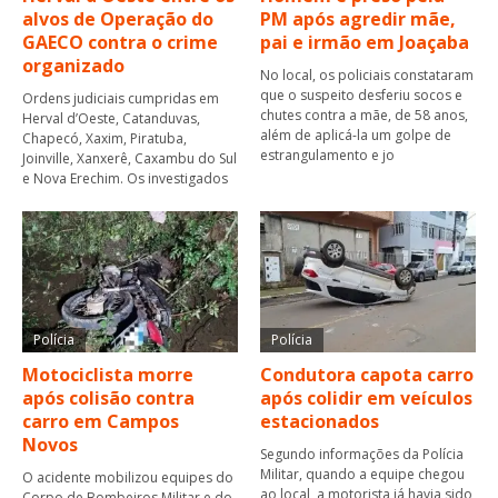
alvos de Operação do
PM após agredir mãe,
GAECO contra o crime
pai e irmão em Joaçaba
organizado
No local, os policiais constataram
que o suspeito desferiu socos e
Ordens judiciais cumpridas em
chutes contra a mãe, de 58 anos,
Herval d’Oeste, Catanduvas,
além de aplicá-la um golpe de
Chapecó, Xaxim, Piratuba,
estrangulamento e jo
Joinville, Xanxerê, Caxambu do Sul
e Nova Erechim. Os investigados
Polícia
Polícia
Motociclista morre
Condutora capota carro
após colisão contra
após colidir em veículos
carro em Campos
estacionados
Novos
Segundo informações da Polícia
Militar, quando a equipe chegou
O acidente mobilizou equipes do
ao local, a motorista já havia sido
Corpo de Bombeiros Militar e do