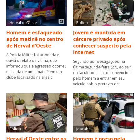
Herval d' Oeste
Polícia
Homem é esfaqueado
Jovem é mantida em
após matinê no centro
cárcere privado após
de Herval d'Oeste
conhecer suspeito pela
internet
A Polícia Militar foi acionada e
ouviu o relato da vítima, que
Segundo as investigações, na
informou que a agressão ocorreu
última segunda-feira (27), ao sair
na saída de uma matiné em um
da faculdade, ela foi convencida
clube localizado na área c
pelo homem a entrar em seu
veículo sob o pretexto de
Polícia
Joaçaba
Herval d'Oeste entre os
Homem é preso pela