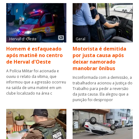
Herval d' Oeste
Geral
Homem é esfaqueado
Motorista é demitida
após matinê no centro
por justa causa após
de Herval d'Oeste
deixar namorado
manobrar ônibus
A Polícia Militar foi acionada e
ouviu o relato da vítima, que
Inconformada com a demissão, a
informou que a agressão ocorreu
trabalhadora acionou a Justiça do
na saída de uma matiné em um
Trabalho para pedir a reversão
clube localizado na área c
da justa causa. Ela alegou que a
punição foi despropor