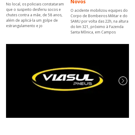
Novos
No local, os policiais constataram
que o suspeito desferiu socos e
O acidente mobilizou equipes do
chutes contra a mãe, de 58 anos,
Corpo de Bombeiros Militar e do
além de aplicá-la um golpe de
SAMU por volta das 22h, na altura
estrangulamento e jo
do km 321, próximo à Fazenda
Santa Mônica, em Campos