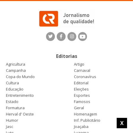
Editorias
Agricultura
Artigo
Campanha
Carnaval
Copa do Mundo
Coronavírus
Cultura
Editorial
Educação
Eleições
Entretenimento
Esportes
Estado
Famosos
Formatura
Geral
Herval d' Oeste
Homenagem
Humor
Inf. Publicitário
X
Jasc
Joaçaba
Luto
Luzerna