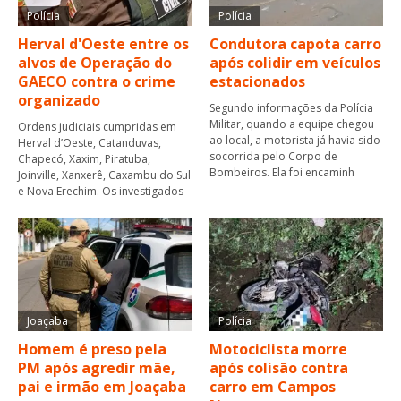
Polícia
Polícia
Herval d'Oeste entre os
Condutora capota carro
alvos de Operação do
após colidir em veículos
GAECO contra o crime
estacionados
organizado
Segundo informações da Polícia
Militar, quando a equipe chegou
Ordens judiciais cumpridas em
ao local, a motorista já havia sido
Herval d’Oeste, Catanduvas,
socorrida pelo Corpo de
Chapecó, Xaxim, Piratuba,
Bombeiros. Ela foi encaminh
Joinville, Xanxerê, Caxambu do Sul
e Nova Erechim. Os investigados
Joaçaba
Polícia
Homem é preso pela
Motociclista morre
PM após agredir mãe,
após colisão contra
pai e irmão em Joaçaba
carro em Campos