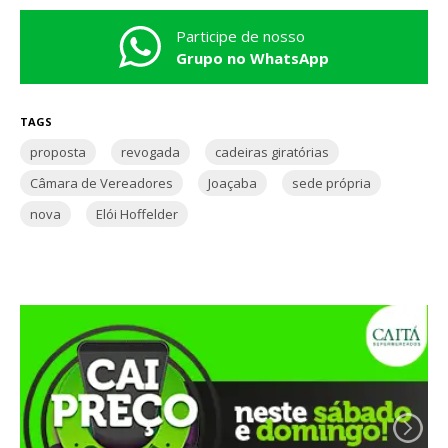
Participe de nosso
Grupo no WhatsApp
TAGS
proposta
revogada
cadeiras giratórias
Câmara de Vereadores
Joaçaba
sede própria
nova
Elói Hoffelder