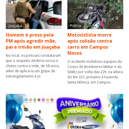
Joaçaba
Polícia
Homem é preso pela
Motociclista morre
PM após agredir mãe,
após colisão contra
pai e irmão em Joaçaba
carro em Campos
Novos
No local, os policiais constataram
que o suspeito desferiu socos e
O acidente mobilizou equipes do
chutes contra a mãe, de 58 anos,
Corpo de Bombeiros Militar e do
além de aplicá-la um golpe de
SAMU por volta das 22h, na altura
estrangulamento e jo
do km 321, próximo à Fazenda
Santa Mônica, em Campos