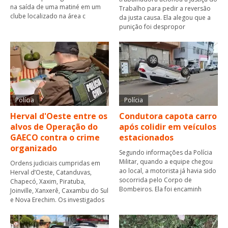
na saída de uma matiné em um
Trabalho para pedir a reversão
clube localizado na área c
da justa causa. Ela alegou que a
punição foi despropor
Polícia
Polícia
Herval d'Oeste entre os
Condutora capota carro
alvos de Operação do
após colidir em veículos
GAECO contra o crime
estacionados
organizado
Segundo informações da Polícia
Militar, quando a equipe chegou
Ordens judiciais cumpridas em
ao local, a motorista já havia sido
Herval d’Oeste, Catanduvas,
socorrida pelo Corpo de
Chapecó, Xaxim, Piratuba,
Bombeiros. Ela foi encaminh
Joinville, Xanxerê, Caxambu do Sul
e Nova Erechim. Os investigados