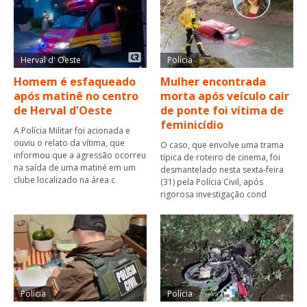
Herval d' Oeste
Polícia
Homem é esfaqueado
Mulher encontrada
após matinê no centro
morta após veículo cair
de Herval d'Oeste
de ponte foi vítima de
feminicídio
A Polícia Militar foi acionada e
ouviu o relato da vítima, que
O caso, que envolve uma trama
informou que a agressão ocorreu
típica de roteiro de cinema, foi
na saída de uma matiné em um
desmantelado nesta sexta-feira
clube localizado na área c
(31) pela Polícia Civil, após
rigorosa investigação cond
Polícia
Polícia