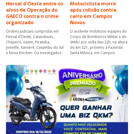
Herval d'Oeste entre os
Motociclista morre
alvos de Operação do
após colisão contra
GAECO contra o crime
carro em Campos
organizado
Novos
Ordens judiciais cumpridas em
O acidente mobilizou equipes do
Herval d’Oeste, Catanduvas,
Corpo de Bombeiros Militar e do
Chapecó, Xaxim, Piratuba,
SAMU por volta das 22h, na altura
Joinville, Xanxerê, Caxambu do Sul
do km 321, próximo à Fazenda
e Nova Erechim. Os investigados
Santa Mônica, em Campos