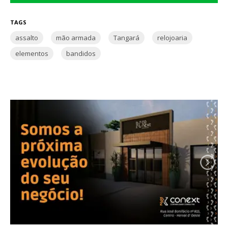
TAGS
assalto
mão armada
Tangará
relojoaria
elementos
bandidos