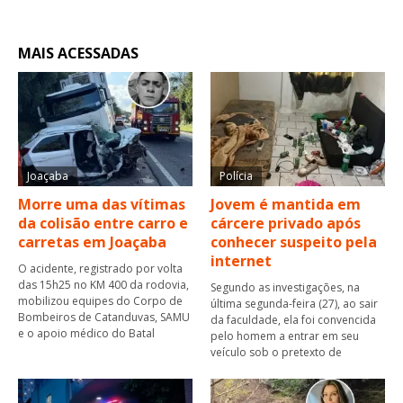
MAIS ACESSADAS
Joaçaba
Polícia
Morre uma das vítimas
Jovem é mantida em
da colisão entre carro e
cárcere privado após
carretas em Joaçaba
conhecer suspeito pela
internet
O acidente, registrado por volta
das 15h25 no KM 400 da rodovia,
Segundo as investigações, na
mobilizou equipes do Corpo de
última segunda-feira (27), ao sair
Bombeiros de Catanduvas, SAMU
da faculdade, ela foi convencida
e o apoio médico do Batal
pelo homem a entrar em seu
veículo sob o pretexto de