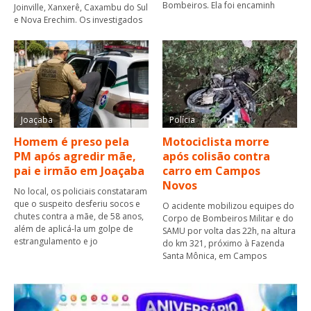
Bombeiros. Ela foi encaminh
Joinville, Xanxerê, Caxambu do Sul
e Nova Erechim. Os investigados
Joaçaba
Polícia
Homem é preso pela
Motociclista morre
PM após agredir mãe,
após colisão contra
pai e irmão em Joaçaba
carro em Campos
Novos
No local, os policiais constataram
que o suspeito desferiu socos e
O acidente mobilizou equipes do
chutes contra a mãe, de 58 anos,
Corpo de Bombeiros Militar e do
além de aplicá-la um golpe de
SAMU por volta das 22h, na altura
estrangulamento e jo
do km 321, próximo à Fazenda
Santa Mônica, em Campos