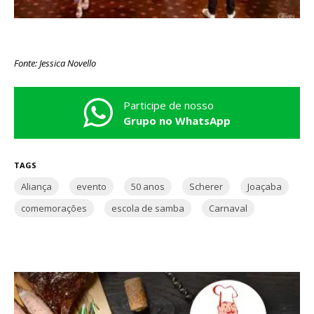
Fonte: Jessica Novello
Participe de nosso
Grupo no WhatsApp
TAGS
Aliança
evento
50 anos
Scherer
Joaçaba
comemorações
escola de samba
Carnaval