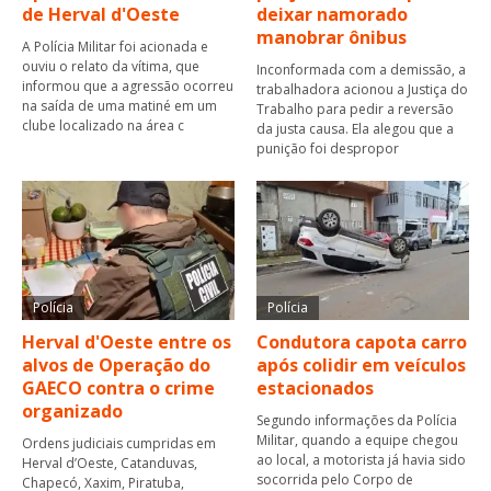
de Herval d'Oeste
deixar namorado
manobrar ônibus
A Polícia Militar foi acionada e
ouviu o relato da vítima, que
Inconformada com a demissão, a
informou que a agressão ocorreu
trabalhadora acionou a Justiça do
na saída de uma matiné em um
Trabalho para pedir a reversão
clube localizado na área c
da justa causa. Ela alegou que a
punição foi despropor
Polícia
Polícia
Herval d'Oeste entre os
Condutora capota carro
alvos de Operação do
após colidir em veículos
GAECO contra o crime
estacionados
organizado
Segundo informações da Polícia
Militar, quando a equipe chegou
Ordens judiciais cumpridas em
ao local, a motorista já havia sido
Herval d’Oeste, Catanduvas,
socorrida pelo Corpo de
Chapecó, Xaxim, Piratuba,