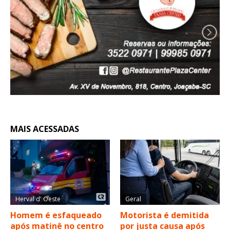
MAIS ACESSADAS
Herval d' Oeste
Geral
Homem é esfaqueado
Motorista é demitida
após matinê no centro
por justa causa após