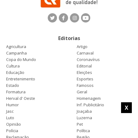
Editorias
Agricultura
Artigo
Campanha
Carnaval
Copa do Mundo
Coronavírus
Cultura
Editorial
Educação
Eleições
Entretenimento
Esportes
Estado
Famosos
Formatura
Geral
Herval d' Oeste
Homenagem
Humor
Inf. Publicitário
X
Jasc
Joaçaba
Luto
Luzerna
Opinião
Pet
Polícia
Política
Reclamação
Região