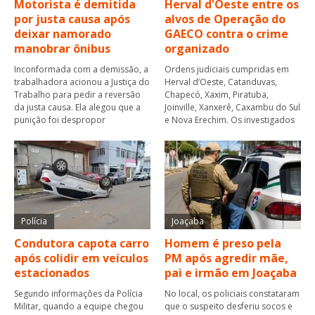
Motorista é demitida
Herval d'Oeste entre os
por justa causa após
alvos de Operação do
deixar namorado
GAECO contra o crime
manobrar ônibus
organizado
Inconformada com a demissão, a
Ordens judiciais cumpridas em
trabalhadora acionou a Justiça do
Herval d’Oeste, Catanduvas,
Trabalho para pedir a reversão
Chapecó, Xaxim, Piratuba,
da justa causa. Ela alegou que a
Joinville, Xanxerê, Caxambu do Sul
punição foi despropor
e Nova Erechim. Os investigados
Polícia
Joaçaba
Condutora capota carro
Homem é preso pela
após colidir em veículos
PM após agredir mãe,
estacionados
pai e irmão em Joaçaba
Segundo informações da Polícia
No local, os policiais constataram
Militar, quando a equipe chegou
que o suspeito desferiu socos e