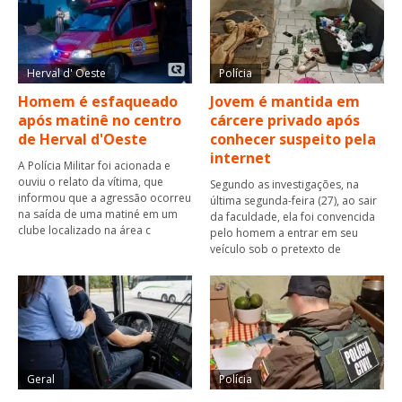
Herval d' Oeste
Polícia
Homem é esfaqueado
Jovem é mantida em
após matinê no centro
cárcere privado após
de Herval d'Oeste
conhecer suspeito pela
internet
A Polícia Militar foi acionada e
ouviu o relato da vítima, que
Segundo as investigações, na
informou que a agressão ocorreu
última segunda-feira (27), ao sair
na saída de uma matiné em um
da faculdade, ela foi convencida
clube localizado na área c
pelo homem a entrar em seu
veículo sob o pretexto de
Geral
Polícia