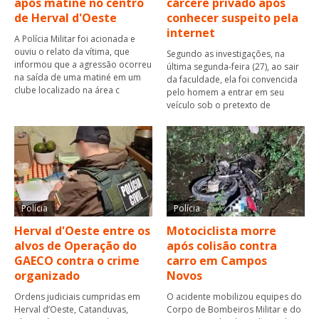
após matinê no centro
cárcere privado após
de Herval d'Oeste
conhecer suspeito pela
internet
A Polícia Militar foi acionada e
ouviu o relato da vítima, que
Segundo as investigações, na
informou que a agressão ocorreu
última segunda-feira (27), ao sair
na saída de uma matiné em um
da faculdade, ela foi convencida
clube localizado na área c
pelo homem a entrar em seu
veículo sob o pretexto de
Polícia
Polícia
Herval d'Oeste entre os
Motociclista morre
alvos de Operação do
após colisão contra
GAECO contra o crime
carro em Campos
organizado
Novos
Ordens judiciais cumpridas em
O acidente mobilizou equipes do
Herval d’Oeste, Catanduvas,
Corpo de Bombeiros Militar e do