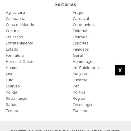
Editorias
Agricultura
Artigo
Campanha
Carnaval
Copa do Mundo
Coronavírus
Cultura
Editorial
Educação
Eleições
Entretenimento
Esportes
Estado
Famosos
Formatura
Geral
Herval d' Oeste
Homenagem
Humor
Inf. Publicitário
X
Jasc
Joaçaba
Luto
Luzerna
Opinião
Pet
Polícia
Política
Reclamação
Região
Saúde
Tecnologia
Tempo
Turismo
© COPYRIGHT 2021, CACO DA ROSA /
ACESSO RESTRITO
/
WEBMAIL