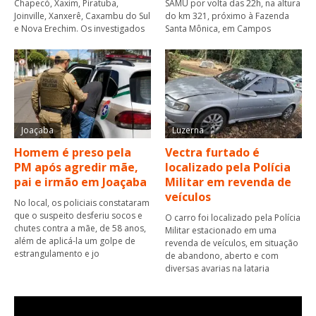
Chapecó, Xaxim, Piratuba,
SAMU por volta das 22h, na altura
Joinville, Xanxerê, Caxambu do Sul
do km 321, próximo à Fazenda
e Nova Erechim. Os investigados
Santa Mônica, em Campos
Joaçaba
Luzerna
Homem é preso pela
Vectra furtado é
PM após agredir mãe,
localizado pela Polícia
pai e irmão em Joaçaba
Militar em revenda de
veículos
No local, os policiais constataram
que o suspeito desferiu socos e
O carro foi localizado pela Polícia
chutes contra a mãe, de 58 anos,
Militar estacionado em uma
além de aplicá-la um golpe de
revenda de veículos, em situação
estrangulamento e jo
de abandono, aberto e com
diversas avarias na lataria