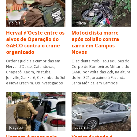
Polícia
Polícia
Herval d'Oeste entre os
Motociclista morre
alvos de Operação do
após colisão contra
GAECO contra o crime
carro em Campos
organizado
Novos
Ordens judiciais cumpridas em
O acidente mobilizou equipes do
Herval d’Oeste, Catanduvas,
Corpo de Bombeiros Militar e do
Chapecó, Xaxim, Piratuba,
SAMU por volta das 22h, na altura
Joinville, Xanxerê, Caxambu do Sul
do km 321, próximo à Fazenda
e Nova Erechim. Os investigados
Santa Mônica, em Campos
Joaçaba
Luzerna
Homem é preso pela
Vectra furtado é