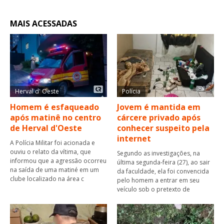
MAIS ACESSADAS
Herval d' Oeste
Polícia
Homem é esfaqueado
Jovem é mantida em
após matinê no centro
cárcere privado após
de Herval d'Oeste
conhecer suspeito pela
internet
A Polícia Militar foi acionada e
ouviu o relato da vítima, que
Segundo as investigações, na
informou que a agressão ocorreu
última segunda-feira (27), ao sair
na saída de uma matiné em um
da faculdade, ela foi convencida
clube localizado na área c
pelo homem a entrar em seu
veículo sob o pretexto de