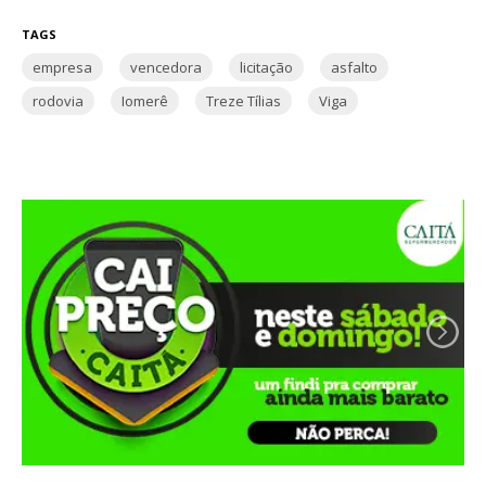
TAGS
empresa
vencedora
licitação
asfalto
rodovia
Iomerê
Treze Tílias
Viga