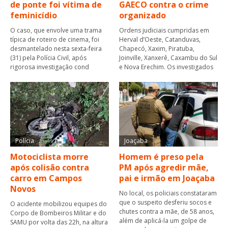
de ponte foi vítima de
GAECO contra o crime
feminicídio
organizado
O caso, que envolve uma trama
Ordens judiciais cumpridas em
típica de roteiro de cinema, foi
Herval d’Oeste, Catanduvas,
desmantelado nesta sexta-feira
Chapecó, Xaxim, Piratuba,
(31) pela Polícia Civil, após
Joinville, Xanxerê, Caxambu do Sul
rigorosa investigação cond
e Nova Erechim. Os investigados
Polícia
Joaçaba
Motociclista morre
Homem é preso pela
após colisão contra
PM após agredir mãe,
carro em Campos
pai e irmão em Joaçaba
Novos
No local, os policiais constataram
que o suspeito desferiu socos e
O acidente mobilizou equipes do
chutes contra a mãe, de 58 anos,
Corpo de Bombeiros Militar e do
além de aplicá-la um golpe de
SAMU por volta das 22h, na altura