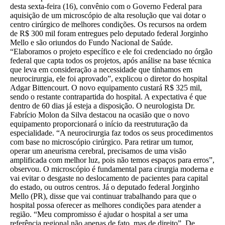
desta sexta-feira (16), convênio com o Governo Federal para
aquisição de um microscópio de alta resolução que vai dotar o
centro cirúrgico de melhores condições. Os recursos na ordem
de R$ 300 mil foram entregues pelo deputado federal Jorginho
Mello e são oriundos do Fundo Nacional de Saúde.
“Elaboramos o projeto específico e ele foi credenciado no órgão
federal que capta todos os projetos, após análise na base técnica
que leva em consideração a necessidade que tínhamos em
neurocirurgia, ele foi aprovado”, explicou o diretor do hospital
Adgar Bittencourt. O novo equipamento custará R$ 325 mil,
sendo o restante contrapartida do hospital. A expectativa é que
dentro de 60 dias já esteja a disposição. O neurologista Dr.
Fabrício Molon da Silva destacou na ocasião que o novo
equipamento proporcionará o início da reestruturação da
especialidade. “A neurocirurgia faz todos os seus procedimentos
com base no microscópio cirúrgico. Para retirar um tumor,
operar um aneurisma cerebral, precisamos de uma visão
amplificada com melhor luz, pois não temos espaços para erros”,
observou. O microscópio é fundamental para cirurgia moderna e
vai evitar o desgaste no deslocamento de pacientes para capital
do estado, ou outros centros. Já o deputado federal Jorginho
Mello (PR), disse que vai continuar trabalhando para que o
hospital possa oferecer as melhores condições para atender a
região. “Meu compromisso é ajudar o hospital a ser uma
referência regional não apenas de fato, mas de direito”. De