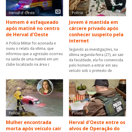
Herval d' Oeste
Polícia
Homem é esfaqueado
Jovem é mantida em
após matinê no centro
cárcere privado após
de Herval d'Oeste
conhecer suspeito pela
internet
A Polícia Militar foi acionada e
ouviu o relato da vítima, que
Segundo as investigações, na
informou que a agressão ocorreu
última segunda-feira (27), ao sair
na saída de uma matiné em um
da faculdade, ela foi convencida
clube localizado na área c
pelo homem a entrar em seu
veículo sob o pretexto de
Polícia
Polícia
Mulher encontrada
Herval d'Oeste entre os
morta após veículo cair
alvos de Operação do