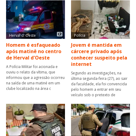
Herval d' Oeste
Polícia
Homem é esfaqueado
Jovem é mantida em
após matinê no centro
cárcere privado após
de Herval d'Oeste
conhecer suspeito pela
internet
A Polícia Militar foi acionada e
ouviu o relato da vítima, que
Segundo as investigações, na
informou que a agressão ocorreu
última segunda-feira (27), ao sair
na saída de uma matiné em um
da faculdade, ela foi convencida
clube localizado na área c
pelo homem a entrar em seu
veículo sob o pretexto de