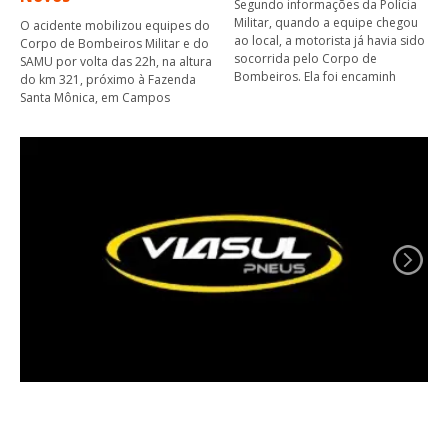
Segundo informações da Polícia
Militar, quando a equipe chegou
O acidente mobilizou equipes do
ao local, a motorista já havia sido
Corpo de Bombeiros Militar e do
socorrida pelo Corpo de
SAMU por volta das 22h, na altura
Bombeiros. Ela foi encaminh
do km 321, próximo à Fazenda
Santa Mônica, em Campos