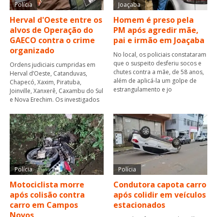
Polícia
Joaçaba
Herval d'Oeste entre os
Homem é preso pela
alvos de Operação do
PM após agredir mãe,
GAECO contra o crime
pai e irmão em Joaçaba
organizado
No local, os policiais constataram
que o suspeito desferiu socos e
Ordens judiciais cumpridas em
chutes contra a mãe, de 58 anos,
Herval d’Oeste, Catanduvas,
além de aplicá-la um golpe de
Chapecó, Xaxim, Piratuba,
estrangulamento e jo
Joinville, Xanxerê, Caxambu do Sul
e Nova Erechim. Os investigados
Polícia
Polícia
Motociclista morre
Condutora capota carro
após colisão contra
após colidir em veículos
carro em Campos
estacionados
Novos