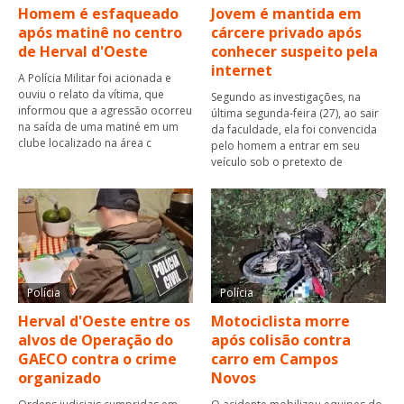
Homem é esfaqueado
Jovem é mantida em
após matinê no centro
cárcere privado após
de Herval d'Oeste
conhecer suspeito pela
internet
A Polícia Militar foi acionada e
ouviu o relato da vítima, que
Segundo as investigações, na
informou que a agressão ocorreu
última segunda-feira (27), ao sair
na saída de uma matiné em um
da faculdade, ela foi convencida
clube localizado na área c
pelo homem a entrar em seu
veículo sob o pretexto de
Polícia
Polícia
Herval d'Oeste entre os
Motociclista morre
alvos de Operação do
após colisão contra
GAECO contra o crime
carro em Campos
organizado
Novos