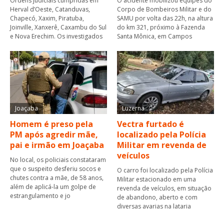
Ordens judiciais cumpridas em
O acidente mobilizou equipes do
Herval d’Oeste, Catanduvas,
Corpo de Bombeiros Militar e do
Chapecó, Xaxim, Piratuba,
SAMU por volta das 22h, na altura
Joinville, Xanxerê, Caxambu do Sul
do km 321, próximo à Fazenda
e Nova Erechim. Os investigados
Santa Mônica, em Campos
Joaçaba
Luzerna
Homem é preso pela
Vectra furtado é
PM após agredir mãe,
localizado pela Polícia
pai e irmão em Joaçaba
Militar em revenda de
veículos
No local, os policiais constataram
que o suspeito desferiu socos e
O carro foi localizado pela Polícia
chutes contra a mãe, de 58 anos,
Militar estacionado em uma
além de aplicá-la um golpe de
revenda de veículos, em situação
estrangulamento e jo
de abandono, aberto e com
diversas avarias na lataria