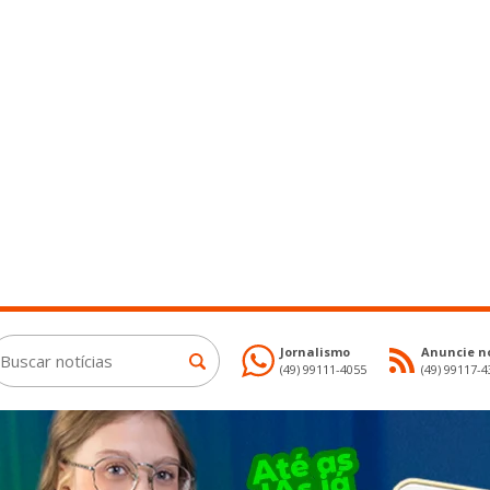
Jornalismo
Anuncie no
(49) 99111-4055
(49) 99117-