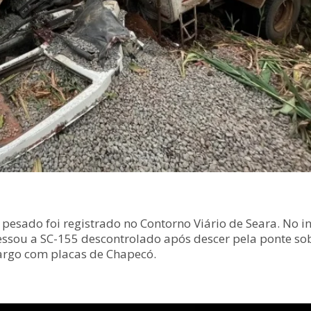
esado foi registrado no Contorno Viário de Seara. No iní
sou a SC-155 descontrolado após descer pela ponte sob
argo com placas de Chapecó.