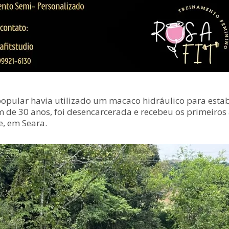
ular havia utilizado um macaco hidráulico para estabili
de 30 anos, foi desencarcerada e recebeu os primeiros 
, em Seara.