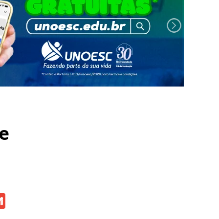
e
atsApp
Gmail