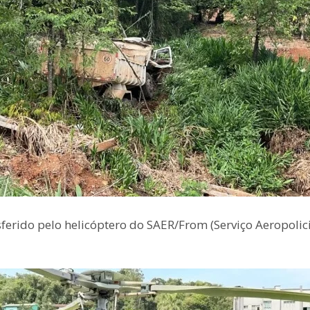
sferido pelo helicóptero do SAER/From (Serviço Aeropolic