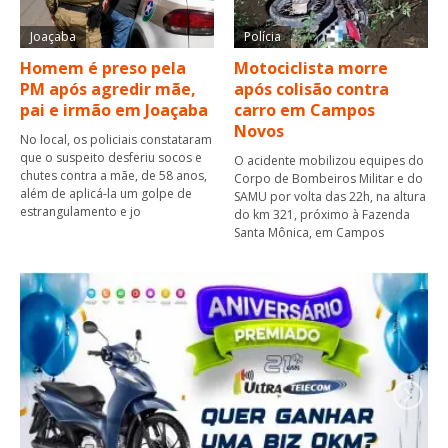
Joaçaba
Polícia
Homem é preso pela
Motociclista morre
PM após agredir mãe,
após colisão contra
pai e irmão em Joaçaba
carro em Campos
Novos
No local, os policiais constataram
que o suspeito desferiu socos e
O acidente mobilizou equipes do
chutes contra a mãe, de 58 anos,
Corpo de Bombeiros Militar e do
além de aplicá-la um golpe de
SAMU por volta das 22h, na altura
estrangulamento e jo
do km 321, próximo à Fazenda
Santa Mônica, em Campos