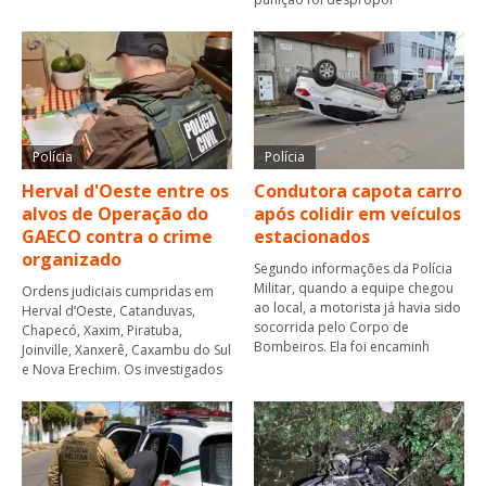
Polícia
Polícia
Herval d'Oeste entre os
Condutora capota carro
alvos de Operação do
após colidir em veículos
GAECO contra o crime
estacionados
organizado
Segundo informações da Polícia
Militar, quando a equipe chegou
Ordens judiciais cumpridas em
ao local, a motorista já havia sido
Herval d’Oeste, Catanduvas,
socorrida pelo Corpo de
Chapecó, Xaxim, Piratuba,
Bombeiros. Ela foi encaminh
Joinville, Xanxerê, Caxambu do Sul
e Nova Erechim. Os investigados