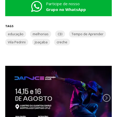
Participe de nosso
Grupo no WhatsApp
TAGS
educação
melhorias
CEI
Tempo de Aprender
Vila Pedrini
Joaçaba
creche