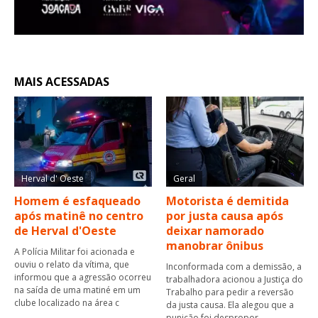
MAIS ACESSADAS
Herval d' Oeste
Geral
Homem é esfaqueado
Motorista é demitida
após matinê no centro
por justa causa após
de Herval d'Oeste
deixar namorado
manobrar ônibus
A Polícia Militar foi acionada e
ouviu o relato da vítima, que
Inconformada com a demissão, a
informou que a agressão ocorreu
trabalhadora acionou a Justiça do
na saída de uma matiné em um
Trabalho para pedir a reversão
clube localizado na área c
da justa causa. Ela alegou que a
punição foi despropor