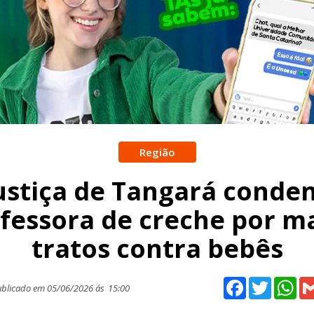
Região
ustiça de Tangará conde
fessora de creche por m
tratos contra bebês
Facebook
Twitter
Wh
blicado em 05/06/2026 ás
15:00