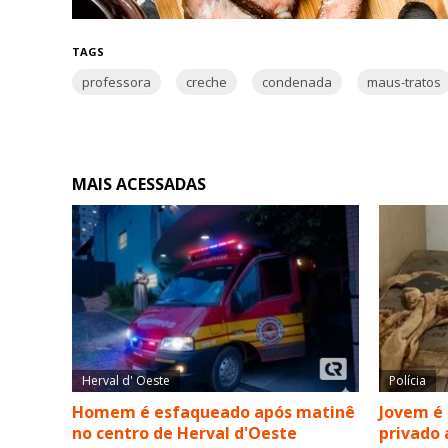
TAGS
professora
creche
condenada
maus-tratos
MAIS ACESSADAS
Herval d' Oeste
Polícia
Homem é esfaqueado após matinê
Jovem é
no centro de Herval d'Oeste
privado 