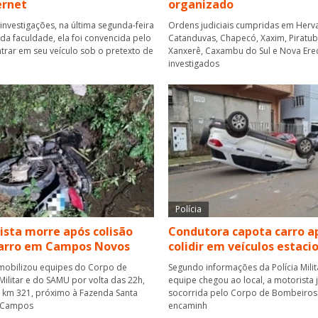
ernet
organizado
investigações, na última segunda-feira
Ordens judiciais cumpridas em Herva
r da faculdade, ela foi convencida pelo
Catanduvas, Chapecó, Xaxim, Piratuba,
rar em seu veículo sob o pretexto de
Xanxerê, Caxambu do Sul e Nova Ere
investigados
Polícia
ista morre após colisão
Condutora capota carro a
carro em Campos Novos
colidir em veículos estac
mobilizou equipes do Corpo de
Segundo informações da Polícia Mili
ilitar e do SAMU por volta das 22h,
equipe chegou ao local, a motorista j
o km 321, próximo à Fazenda Santa
socorrida pelo Corpo de Bombeiros. 
 Campos
encaminh