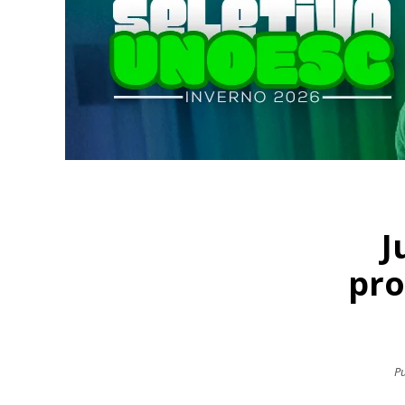
J
pro
Pu