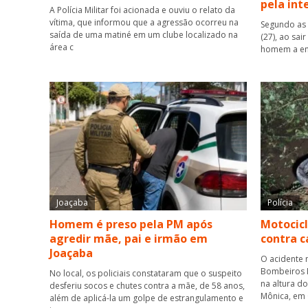
pela int
A Polícia Militar foi acionada e ouviu o relato da
vítima, que informou que a agressão ocorreu na
Segundo as 
saída de uma matiné em um clube localizado na
(27), ao sai
área c
homem a ent
Joaçaba
Polícia
Homem é preso pela PM após
Motocicl
agredir mãe, pai e irmão em
contra 
Joaçaba
O acidente 
Bombeiros M
No local, os policiais constataram que o suspeito
na altura d
desferiu socos e chutes contra a mãe, de 58 anos,
Mônica, em
além de aplicá-la um golpe de estrangulamento e