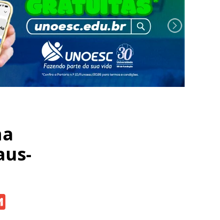
na
aus-
atsApp
Gmail