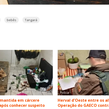
bebês
Tangará
Polícia
 mantida em cárcere
Herval d'Oeste entre os a
após conhecer suspeito
Operação do GAECO contr