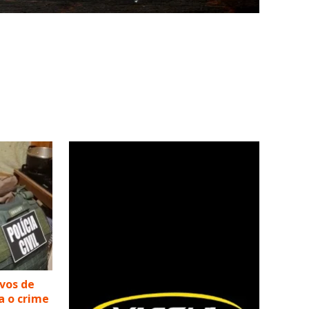
lvos de
a o crime