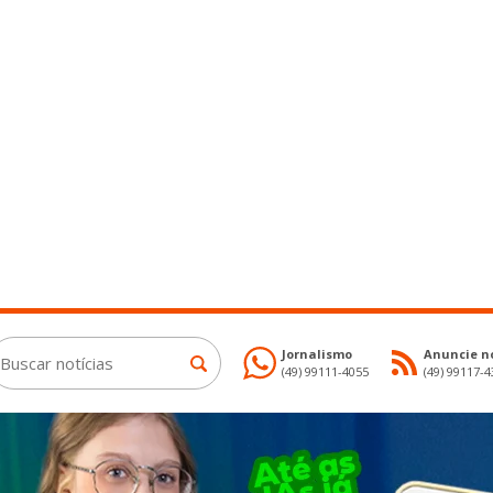
Jornalismo
Anuncie no
(49) 99111-4055
(49) 99117-