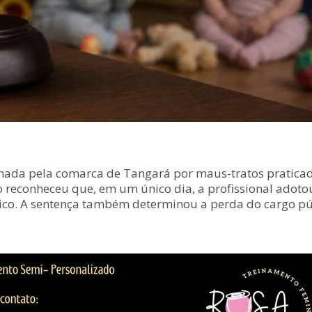
enada pela comarca de Tangará por maus-tratos pratica
o reconheceu que, em um único dia, a profissional adot
sico. A sentença também determinou a perda do cargo pú