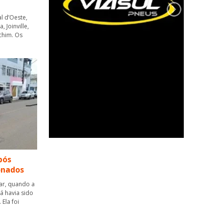
l d’Oeste,
 Joinville,
chim. Os
pós
ionados
tar, quando a
á havia sido
Ela foi