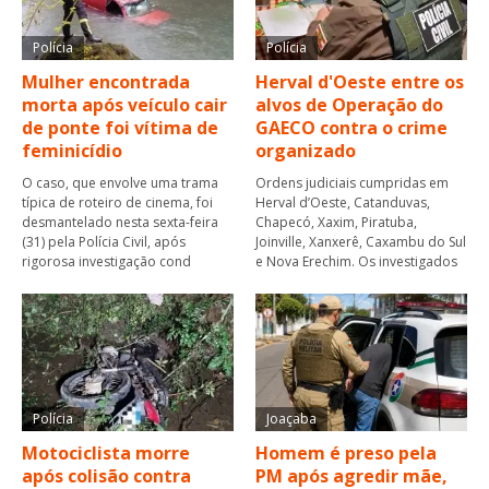
Polícia
Polícia
Mulher encontrada
Herval d'Oeste entre os
morta após veículo cair
alvos de Operação do
de ponte foi vítima de
GAECO contra o crime
feminicídio
organizado
O caso, que envolve uma trama
Ordens judiciais cumpridas em
típica de roteiro de cinema, foi
Herval d’Oeste, Catanduvas,
desmantelado nesta sexta-feira
Chapecó, Xaxim, Piratuba,
(31) pela Polícia Civil, após
Joinville, Xanxerê, Caxambu do Sul
rigorosa investigação cond
e Nova Erechim. Os investigados
Polícia
Joaçaba
Motociclista morre
Homem é preso pela
após colisão contra
PM após agredir mãe,