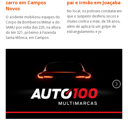
carro em Campos
pai e irmão em Joaçaba
Novos
No local, os policiais constataram
que o suspeito desferiu socos e
O acidente mobilizou equipes do
chutes contra a mãe, de 58 anos,
Corpo de Bombeiros Militar e do
além de aplicá-la um golpe de
SAMU por volta das 22h, na altura
estrangulamento e jo
do km 321, próximo à Fazenda
Santa Mônica, em Campos