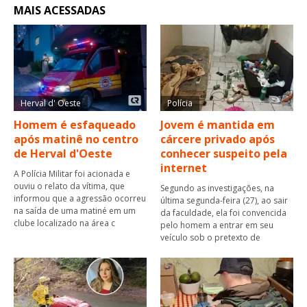
MAIS ACESSADAS
Herval d' Oeste
Polícia
Homem é esfaqueado
Jovem é mantida em
após matinê no centro
cárcere privado após
de Herval d'Oeste
conhecer suspeito pela
internet
A Polícia Militar foi acionada e
ouviu o relato da vítima, que
Segundo as investigações, na
informou que a agressão ocorreu
última segunda-feira (27), ao sair
na saída de uma matiné em um
da faculdade, ela foi convencida
clube localizado na área c
pelo homem a entrar em seu
veículo sob o pretexto de