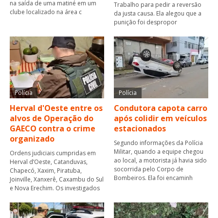
na saída de uma matiné em um
Trabalho para pedir a reversão
clube localizado na área c
da justa causa. Ela alegou que a
punição foi despropor
Polícia
Polícia
Herval d'Oeste entre os
Condutora capota carro
alvos de Operação do
após colidir em veículos
GAECO contra o crime
estacionados
organizado
Segundo informações da Polícia
Militar, quando a equipe chegou
Ordens judiciais cumpridas em
ao local, a motorista já havia sido
Herval d’Oeste, Catanduvas,
socorrida pelo Corpo de
Chapecó, Xaxim, Piratuba,
Bombeiros. Ela foi encaminh
Joinville, Xanxerê, Caxambu do Sul
e Nova Erechim. Os investigados