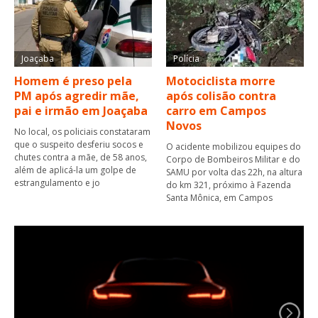
Joaçaba
Polícia
Homem é preso pela
Motociclista morre
PM após agredir mãe,
após colisão contra
pai e irmão em Joaçaba
carro em Campos
Novos
No local, os policiais constataram
que o suspeito desferiu socos e
O acidente mobilizou equipes do
chutes contra a mãe, de 58 anos,
Corpo de Bombeiros Militar e do
além de aplicá-la um golpe de
SAMU por volta das 22h, na altura
estrangulamento e jo
do km 321, próximo à Fazenda
Santa Mônica, em Campos