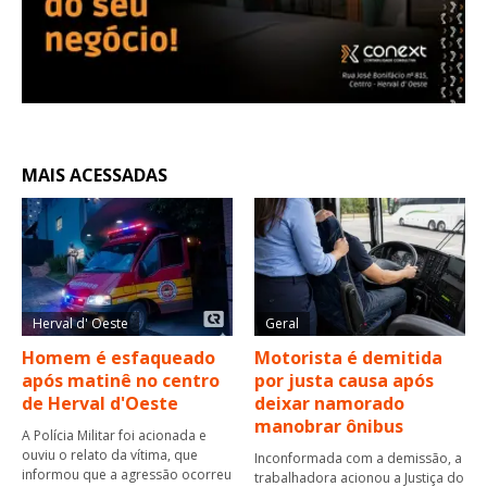
MAIS ACESSADAS
Herval d' Oeste
Geral
Homem é esfaqueado
Motorista é demitida
após matinê no centro
por justa causa após
de Herval d'Oeste
deixar namorado
manobrar ônibus
A Polícia Militar foi acionada e
ouviu o relato da vítima, que
Inconformada com a demissão, a
informou que a agressão ocorreu
trabalhadora acionou a Justiça do