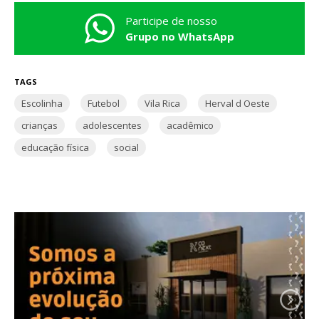
Participe de nosso
Grupo no WhatsApp
TAGS
Escolinha
Futebol
Vila Rica
Herval d Oeste
crianças
adolescentes
acadêmico
educação física
social