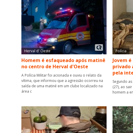
Herval d' Oeste
Polícia
Homem é esfaqueado após matinê
Jovem é
no centro de Herval d'Oeste
privado 
pela int
A Polícia Militar foi acionada e ouviu o relato da
vítima, que informou que a agressão ocorreu na
Segundo as 
saída de uma matiné em um clube localizado na
(27), ao sai
área c
homem a ent