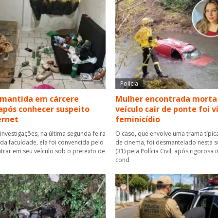
Polícia
 mantida em cárcere
Mulher encontrada morta
após conhecer suspeito
veículo cair de ponte foi 
ernet
feminicídio
investigações, na última segunda-feira
O caso, que envolve uma trama típica
r da faculdade, ela foi convencida pelo
de cinema, foi desmantelado nesta se
rar em seu veículo sob o pretexto de
(31) pela Polícia Civil, após rigorosa
cond