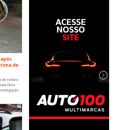
 após
vítima de
 de roteiro
xta-feira
 investigação