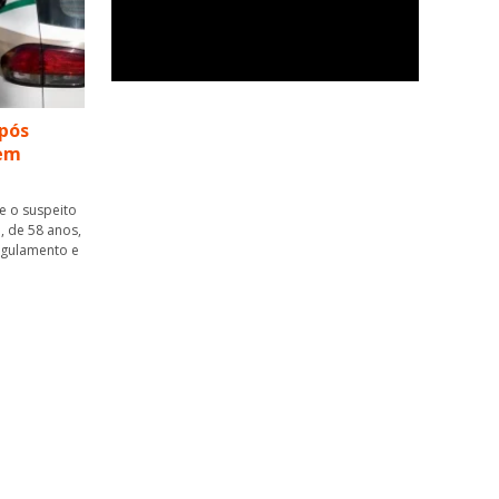
pós
 em
ue o suspeito
, de 58 anos,
ngulamento e