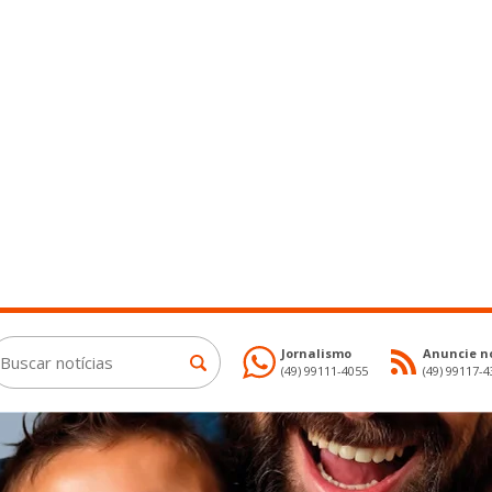
Jornalismo
Anuncie no
(49) 99111-4055
(49) 99117-