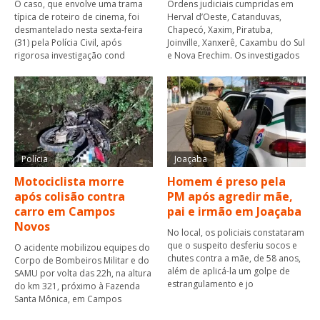
O caso, que envolve uma trama
Ordens judiciais cumpridas em
típica de roteiro de cinema, foi
Herval d’Oeste, Catanduvas,
desmantelado nesta sexta-feira
Chapecó, Xaxim, Piratuba,
(31) pela Polícia Civil, após
Joinville, Xanxerê, Caxambu do Sul
rigorosa investigação cond
e Nova Erechim. Os investigados
Polícia
Joaçaba
Motociclista morre
Homem é preso pela
após colisão contra
PM após agredir mãe,
carro em Campos
pai e irmão em Joaçaba
Novos
No local, os policiais constataram
que o suspeito desferiu socos e
O acidente mobilizou equipes do
chutes contra a mãe, de 58 anos,
Corpo de Bombeiros Militar e do
além de aplicá-la um golpe de
SAMU por volta das 22h, na altura
estrangulamento e jo
do km 321, próximo à Fazenda
Santa Mônica, em Campos