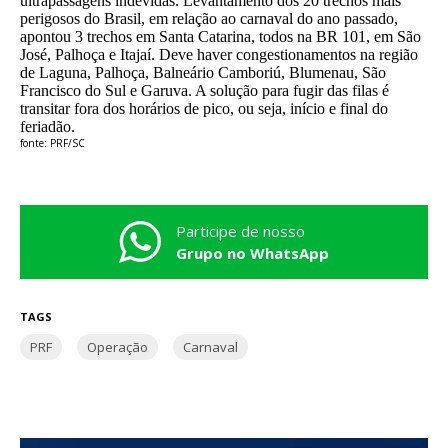
ultrapassagens indevidas. Levantamento dos 20 trechos mais
perigosos do Brasil, em relação ao carnaval do ano passado,
apontou 3 trechos em Santa Catarina, todos na BR 101, em São
José, Palhoça e Itajaí. Deve haver congestionamentos na região
de Laguna, Palhoça, Balneário Camboriú, Blumenau, São
Francisco do Sul e Garuva. A solução para fugir das filas é
transitar fora dos horários de pico, ou seja, início e final do
feriadão.
fonte: PRF/SC
Participe de nosso
Grupo no WhatsApp
TAGS
PRF
Operação
Carnaval