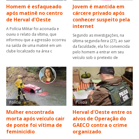
Homem é esfaqueado
Jovem é mantida em
após matinê no centro
cárcere privado após
de Herval d'Oeste
conhecer suspeito pela
internet
A Polícia Militar foi acionada e
ouviu o relato da vítima, que
Segundo as investigações, na
informou que a agressão ocorreu
última segunda-feira (27), ao sair
na saída de uma matiné em um
da faculdade, ela foi convencida
clube localizado na área c
pelo homem a entrar em seu
veículo sob o pretexto de
Polícia
Polícia
Mulher encontrada
Herval d'Oeste entre os
morta após veículo cair
alvos de Operação do
de ponte foi vítima de
GAECO contra o crime
feminicídio
organizado