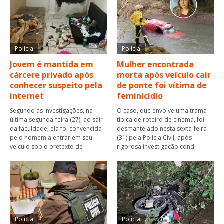
Polícia
Polícia
Jovem é mantida em
Mulher encontrada
cárcere privado após
morta após veículo cair
conhecer suspeito pela
de ponte foi vítima de
internet
feminicídio
Segundo as investigações, na
O caso, que envolve uma trama
última segunda-feira (27), ao sair
típica de roteiro de cinema, foi
da faculdade, ela foi convencida
desmantelado nesta sexta-feira
pelo homem a entrar em seu
(31) pela Polícia Civil, após
veículo sob o pretexto de
rigorosa investigação cond
Polícia
Polícia