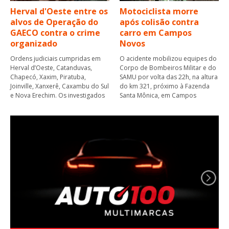
Herval d'Oeste entre os
Motociclista morre
alvos de Operação do
após colisão contra
GAECO contra o crime
carro em Campos
organizado
Novos
Ordens judiciais cumpridas em
O acidente mobilizou equipes do
Herval d’Oeste, Catanduvas,
Corpo de Bombeiros Militar e do
Chapecó, Xaxim, Piratuba,
SAMU por volta das 22h, na altura
Joinville, Xanxerê, Caxambu do Sul
do km 321, próximo à Fazenda
e Nova Erechim. Os investigados
Santa Mônica, em Campos