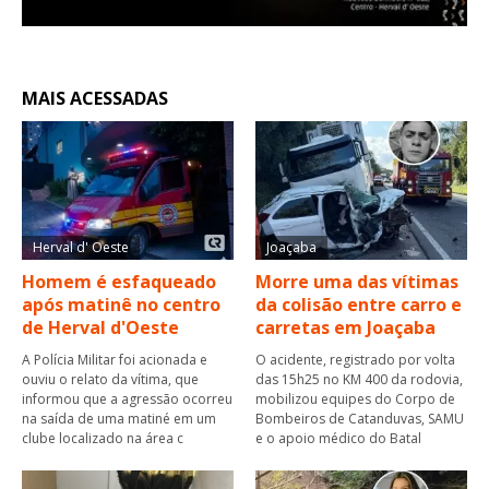
MAIS ACESSADAS
Herval d' Oeste
Joaçaba
Homem é esfaqueado
Morre uma das vítimas
após matinê no centro
da colisão entre carro e
de Herval d'Oeste
carretas em Joaçaba
A Polícia Militar foi acionada e
O acidente, registrado por volta
ouviu o relato da vítima, que
das 15h25 no KM 400 da rodovia,
informou que a agressão ocorreu
mobilizou equipes do Corpo de
na saída de uma matiné em um
Bombeiros de Catanduvas, SAMU
clube localizado na área c
e o apoio médico do Batal