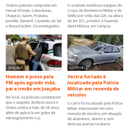
Ordens judiciais cumpridas em
O acidente mobilizou equipes do
Herval d’Oeste, Catanduvas,
Corpo de Bombeiros Militar e do
Chapecó, Xaxim, Piratuba,
SAMU por volta das 22h, na altura
Joinville, Xanxerê, Caxambu do Sul
do km 321, próximo à Fazenda
e Nova Erechim. Os investigados
Santa Mônica, em Campos
Joaçaba
Luzerna
Homem é preso pela
Vectra furtado é
PM após agredir mãe,
localizado pela Polícia
pai e irmão em Joaçaba
Militar em revenda de
veículos
No local, os policiais constataram
que o suspeito desferiu socos e
O carro foi localizado pela Polícia
chutes contra a mãe, de 58 anos,
Militar estacionado em uma
além de aplicá-la um golpe de
revenda de veículos, em situação
estrangulamento e jo
de abandono, aberto e com
diversas avarias na lataria