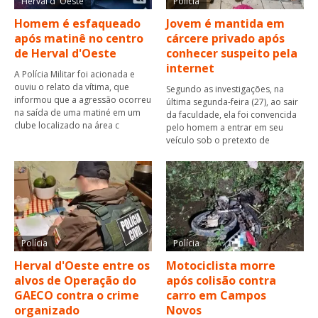
Herval d' Oeste
Polícia
Homem é esfaqueado
Jovem é mantida em
após matinê no centro
cárcere privado após
de Herval d'Oeste
conhecer suspeito pela
internet
A Polícia Militar foi acionada e
ouviu o relato da vítima, que
Segundo as investigações, na
informou que a agressão ocorreu
última segunda-feira (27), ao sair
na saída de uma matiné em um
da faculdade, ela foi convencida
clube localizado na área c
pelo homem a entrar em seu
veículo sob o pretexto de
Polícia
Polícia
Herval d'Oeste entre os
Motociclista morre
alvos de Operação do
após colisão contra
GAECO contra o crime
carro em Campos
organizado
Novos