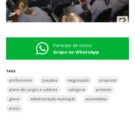
Participe de nosso
Grupo no WhatsApp
TAGS
professores
Joaçaba
negociação
proposta
plano de cargos e salários
categoria
protesto
greve
administração municipal
assembleia
prazo