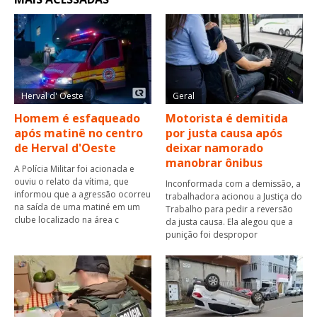
Herval d' Oeste
Geral
Homem é esfaqueado
Motorista é demitida
após matinê no centro
por justa causa após
de Herval d'Oeste
deixar namorado
manobrar ônibus
A Polícia Militar foi acionada e
ouviu o relato da vítima, que
Inconformada com a demissão, a
informou que a agressão ocorreu
trabalhadora acionou a Justiça do
na saída de uma matiné em um
Trabalho para pedir a reversão
clube localizado na área c
da justa causa. Ela alegou que a
punição foi despropor