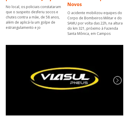
Novos
No local, os policiais constataram
que o suspeito desferiu socos e
O acidente mobilizou equipes do
chutes contra a mãe, de 58 anos,
Corpo de Bombeiros Militar e do
além de aplicá-la um golpe de
SAMU por volta das 22h, na altura
estrangulamento e jo
do km 321, próximo à Fazenda
Santa Mônica, em Campos