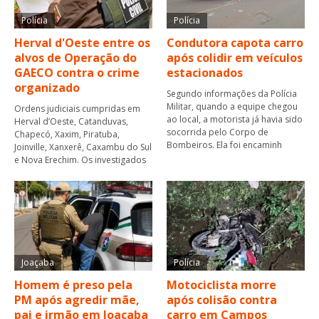
Polícia
Polícia
Herval d'Oeste entre os
Condutora capota carro
alvos de Operação do
após colidir em veículos
GAECO contra o crime
estacionados
organizado
Segundo informações da Polícia
Militar, quando a equipe chegou
Ordens judiciais cumpridas em
ao local, a motorista já havia sido
Herval d’Oeste, Catanduvas,
socorrida pelo Corpo de
Chapecó, Xaxim, Piratuba,
Bombeiros. Ela foi encaminh
Joinville, Xanxerê, Caxambu do Sul
e Nova Erechim. Os investigados
Joaçaba
Polícia
Homem é preso pela
Motociclista morre
PM após agredir mãe,
após colisão contra
pai e irmão em Joaçaba
carro em Campos