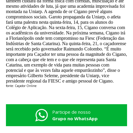
também cuidará da forma física com corridas, musculação e até
mesmo atividades de luta, já que uma academia improvisada foi
montada na Uniarp. A agenda de or Cigano prevê alguns
compromissos sociais. Garoto propaganda da Uniarp, o atleta
fará uma palestra nesta quinta-feira, 14, para os alunos do
Colégio de Aplicação. Na sexta-feira, 15, Cigano conversa com
os acadêmicos da universidade. Na próxima semana, Cigano irá
a Florianópolis onde tem compromisso na Fiesc (Federação das
Indústrias de Santa Catarina). Na quinta-feira, 21, o caçadorense
será recebido pelo governador Raimundo Colombo. “É muito
importante pra Caçador ter uma pessoa da magnitude do Cigano,
com a cabeça que ele tem e o que ele representa para Santa
Catarina, um exemplo de vida para muitas pessoas com
potencial e que às vezes falta aquele empurrãozinho”, disse o
empresário Gilberto Seleme, presidente da Uniarp, vice
presidente regional da FIESC e amigo pessoal de Cigano.
fonte: Caçador Online
Participe de nosso
Grupo no WhatsApp