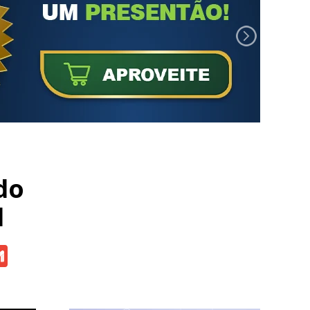
do
l
atsApp
Gmail