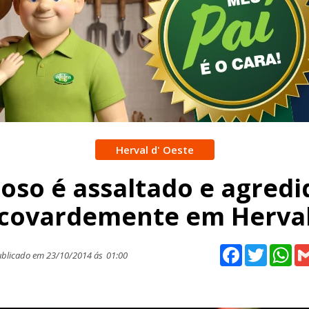
Herval d' Oeste
doso é assaltado e agredi
covardemente em Herva
Facebook
Twitter
Wh
blicado em 23/10/2014 ás
01:00