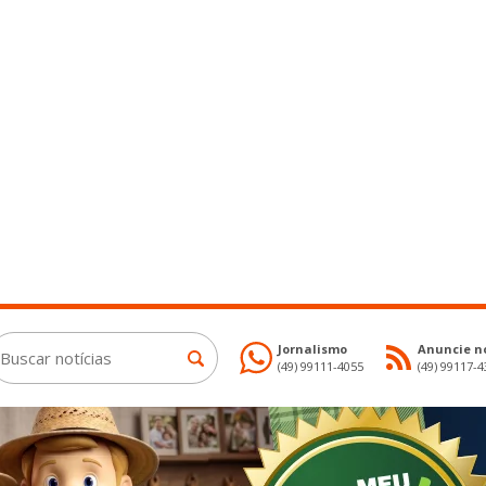
Jornalismo
Anuncie no
(49) 99111-4055
(49) 99117-