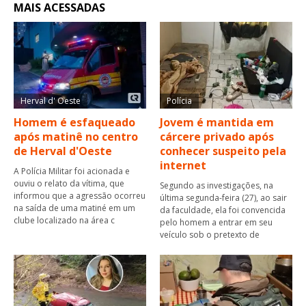
MAIS ACESSADAS
Herval d' Oeste
Polícia
Homem é esfaqueado
Jovem é mantida em
após matinê no centro
cárcere privado após
de Herval d'Oeste
conhecer suspeito pela
internet
A Polícia Militar foi acionada e
ouviu o relato da vítima, que
Segundo as investigações, na
informou que a agressão ocorreu
última segunda-feira (27), ao sair
na saída de uma matiné em um
da faculdade, ela foi convencida
clube localizado na área c
pelo homem a entrar em seu
veículo sob o pretexto de