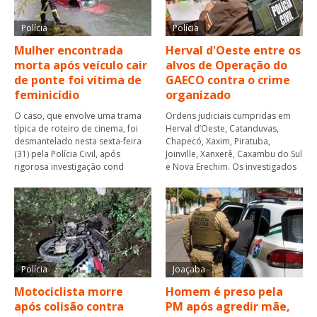
Polícia
Polícia
Mulher encontrada
Herval d'Oeste entre os
morta após veículo cair
alvos de Operação do
de ponte foi vítima de
GAECO contra o crime
feminicídio
organizado
O caso, que envolve uma trama
Ordens judiciais cumpridas em
típica de roteiro de cinema, foi
Herval d’Oeste, Catanduvas,
desmantelado nesta sexta-feira
Chapecó, Xaxim, Piratuba,
(31) pela Polícia Civil, após
Joinville, Xanxerê, Caxambu do Sul
rigorosa investigação cond
e Nova Erechim. Os investigados
Polícia
Joaçaba
Motociclista morre
Homem é preso pela
após colisão contra
PM após agredir mãe,