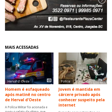
MAIS ACESSADAS
Herval d' Oeste
Polícia
Homem é esfaqueado
Jovem é mantida em
após matinê no centro
cárcere privado após
de Herval d'Oeste
conhecer suspeito pela
internet
A Polícia Militar foi acionada e
ouviu o relato da vítima, que