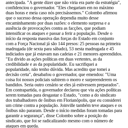
antecipada. "A gente dizer que não viria era parte da estratégia",
confidenciou o governador. "Eles chegariam em no máximo
duas horas e meia caso nós precisássemos." Colombo afirmou
que o sucesso dessa operação dependia muito desse
encaminhamento por duas razões: o elemento surpresa e a
ausência de provocações contra as facções, que podiam
intensificar os ataques e passar a ferir a população. Desde o
início da resposta massiva das forças do Estado em conjunto
com a Força Nacional já são 144 presos: 25 pessoas na primeira
madrugada (de sexta para sábado), 53 nesta madrugada e 45
indiciados que já estavam nas cadeias e 21 menores apreendidos.
"Eu divido as ações políticas em duas vertentes, as da
credibilidade e as da popularidade. Eu sacrifiquei a
popularidade, não tenho dúvida. Mas acredito que tomei a
decisão certa", desabafou o governador, que emendou: "Uma
coisa foi nossos policiais subirem o morro e surpreenderem os
bandidos. Seria outro cenário se eles já estivessem preparados".
Em contrapartida, o governador declarou que viu ações políticas
serem tomadas para desgastar o Estado, "como a do sindicato
dos trabalhadores de ônibus em Florianópolis, que eu considerei
um crime contra a população. Joinville também teve ataques e os
ônibus não pararam. Desde o início medidas foram tomadas para
garantir a segurança", disse Colombo sobre a posição do
sindicato, que foi se radicalizando mesmo com o número de
ataques em queda.