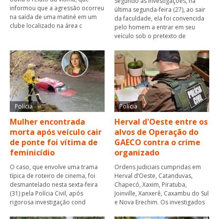
Segundo as investigações, na
informou que a agressão ocorreu
última segunda-feira (27), ao sair
na saída de uma matiné em um
da faculdade, ela foi convencida
clube localizado na área c
pelo homem a entrar em seu
veículo sob o pretexto de
Polícia
Polícia
Mulher encontrada
Herval d'Oeste entre os
morta após veículo cair
alvos de Operação do
de ponte foi vítima de
GAECO contra o crime
feminicídio
organizado
O caso, que envolve uma trama
Ordens judiciais cumpridas em
típica de roteiro de cinema, foi
Herval d’Oeste, Catanduvas,
desmantelado nesta sexta-feira
Chapecó, Xaxim, Piratuba,
(31) pela Polícia Civil, após
Joinville, Xanxerê, Caxambu do Sul
rigorosa investigação cond
e Nova Erechim. Os investigados