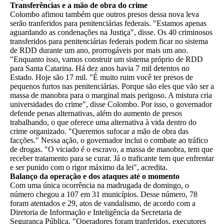
Transferências e a mão de obra do crime
Colombo afimou também que outros presos dessa nova leva
serão tranferidos para penitenciárias federais. "Estamos apenas
aguardando as condenações na Justiça", disse. Os 40 criminosos
transferidos para penitenciárias federais podem ficar no sistema
de RDD durante um ano, prorrogáveis por mais um ano.
"Enquanto isso, vamos construir um sistema próprio de RDD
para Santa Catarina. Há dez anos havia 7 mil detentos no
Estado. Hoje são 17 mil. "É muito ruim você ter presos de
pequenos furtos nas penitenciárias. Porque são eles que vão ser a
massa de manobra para o marginal mais perigoso. A mistura cria
universidades do crime", disse Colombo. Por isso, o governador
defende penas alternativas, além do aumento de presos
trabalhando, o que oferece uma alternativa à vida dentro do
crime organizado. "Queremos sufocar a mão de obra das
facções." Nessa ação, o governador inclui o combate ao tráfico
de drogas. "O viciado é o escravo, a massa de manobra, tem que
receber tratamento para se curar. Já o traficante tem que enfrentar
e ser punido com o rigor máximo da lei", acredita.
Balanço da operação e dos ataques até o momento
Com uma única ocorrência na madrugada de domingo, o
número chegou a 107 em 31 municípios. Desse número, 78
foram atentados e 29, atos de vandalismo, de acordo com a
Diretoria de Informação e Inteligência da Secretaria de
Segurança Pública. "Operadores foram tranferidos, executores