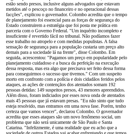
estão sendo presos, inclusive alguns advogados que estavam
metidos até o pescoço no financeiro e no operacional dessas
facções", explicou o governador. Colombo acredita que o tempo
de planejamento foi essencial para as forças de segurança do
Estado construirem a estratégia que foi posta me prática em
parceria com o Governo Federal. "Um inquérito incompleto e
insuficiente é revertido fácil no tribunal. Não podíamos fazer
esse trabalho no atropelo e com medidas populistas. A falsa
sensação de segurança para a população custaria um preço alto
demais para a sociedade lá na frente", disse Colombo. Em
seguida, acrescentou: "Pagamos um preço em popularidade pelo
planejamento cuidadoso e a busca da perfeição na execução
dessa resposta, mas era algo que precisava ser feito dessa forma
para conseguirmos o sucesso que tivemos." Com um suspeito
morto em confronto com a polícia e dois cidadãos feridos pelos
ataques, as ações de contençãos dos atentados somam 192
pessoas detidas: 149 suspeitos presos, 43 menores apreendidos.
Além disso, foram indiciados por esses nova onda de atentados
mais 45 pessoas que já estavam presas. "Eu não sinto que tudo
esteja resolvido, mas entramos em uma nova fase. Porém, tenho
certeza que vamos vencer", declarou Colombo. O governador
acredita que esses ataques são um novo fenômeno social, um
problema que não será unicamente de São Paulo e Santa
Catarina. "Infelizmente, é uma realidade que eu acho que a
sociedade de outros Estados vai acabar enfrentando e que temos