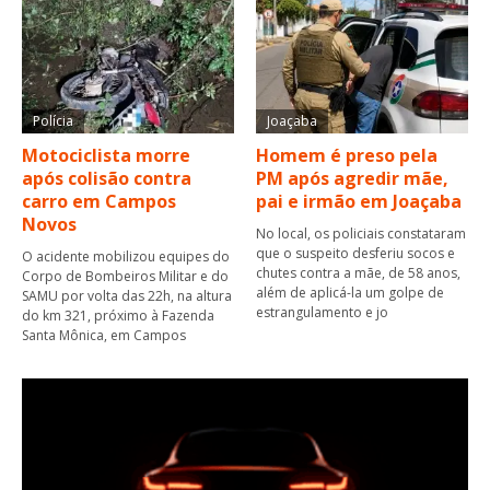
Polícia
Joaçaba
Motociclista morre
Homem é preso pela
após colisão contra
PM após agredir mãe,
carro em Campos
pai e irmão em Joaçaba
Novos
No local, os policiais constataram
que o suspeito desferiu socos e
O acidente mobilizou equipes do
chutes contra a mãe, de 58 anos,
Corpo de Bombeiros Militar e do
além de aplicá-la um golpe de
SAMU por volta das 22h, na altura
estrangulamento e jo
do km 321, próximo à Fazenda
Santa Mônica, em Campos