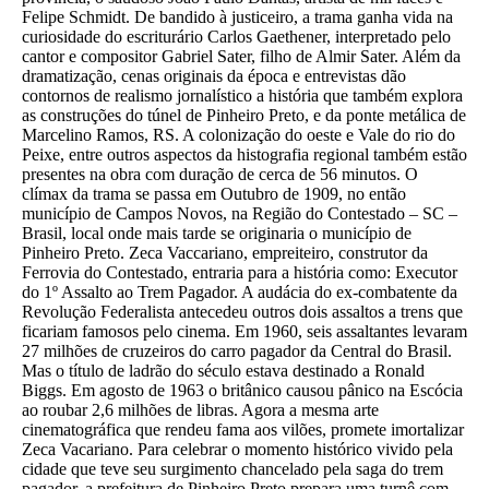
Felipe Schmidt. De bandido à justiceiro, a trama ganha vida na
curiosidade do escriturário Carlos Gaethener, interpretado pelo
cantor e compositor Gabriel Sater, filho de Almir Sater. Além da
dramatização, cenas originais da época e entrevistas dão
contornos de realismo jornalístico a história que também explora
as construções do túnel de Pinheiro Preto, e da ponte metálica de
Marcelino Ramos, RS. A colonização do oeste e Vale do rio do
Peixe, entre outros aspectos da histografia regional também estão
presentes na obra com duração de cerca de 56 minutos. O
clímax da trama se passa em Outubro de 1909, no então
município de Campos Novos, na Região do Contestado – SC –
Brasil, local onde mais tarde se originaria o município de
Pinheiro Preto. Zeca Vaccariano, empreiteiro, construtor da
Ferrovia do Contestado, entraria para a história como: Executor
do 1º Assalto ao Trem Pagador. A audácia do ex-combatente da
Revolução Federalista antecedeu outros dois assaltos a trens que
ficariam famosos pelo cinema. Em 1960, seis assaltantes levaram
27 milhões de cruzeiros do carro pagador da Central do Brasil.
Mas o título de ladrão do século estava destinado a Ronald
Biggs. Em agosto de 1963 o britânico causou pânico na Escócia
ao roubar 2,6 milhões de libras. Agora a mesma arte
cinematográfica que rendeu fama aos vilões, promete imortalizar
Zeca Vacariano. Para celebrar o momento histórico vivido pela
cidade que teve seu surgimento chancelado pela saga do trem
pagador, a prefeitura de Pinheiro Preto prepara uma turnê com