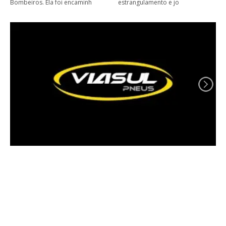
Bombeiros. Ela foi encaminh
estrangulamento e jo