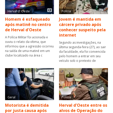
Herval d' Oeste
Polícia
Homem é esfaqueado
Jovem é mantida em
após matinê no centro
cárcere privado após
de Herval d'Oeste
conhecer suspeito pela
internet
A Polícia Militar foi acionada e
ouviu o relato da vítima, que
Segundo as investigações, na
informou que a agressão ocorreu
última segunda-feira (27), ao sair
na saída de uma matiné em um
da faculdade, ela foi convencida
clube localizado na área c
pelo homem a entrar em seu
veículo sob o pretexto de
Geral
Polícia
Motorista é demitida
Herval d'Oeste entre os
por justa causa após
alvos de Operação do