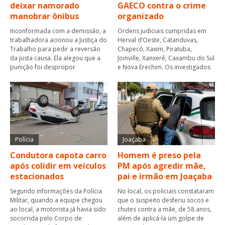
deixar namorado
GAECO contra o crime
manobrar ônibus
organizado
Inconformada com a demissão, a
Ordens judiciais cumpridas em
trabalhadora acionou a Justiça do
Herval d’Oeste, Catanduvas,
Trabalho para pedir a reversão
Chapecó, Xaxim, Piratuba,
da justa causa. Ela alegou que a
Joinville, Xanxerê, Caxambu do Sul
punição foi despropor
e Nova Erechim. Os investigados
Polícia
Joaçaba
Condutora capota carro
Homem é preso pela
após colidir em veículos
PM após agredir mãe,
estacionados
pai e irmão em Joaçaba
Segundo informações da Polícia
No local, os policiais constataram
Militar, quando a equipe chegou
que o suspeito desferiu socos e
ao local, a motorista já havia sido
chutes contra a mãe, de 58 anos,
socorrida pelo Corpo de
além de aplicá-la um golpe de