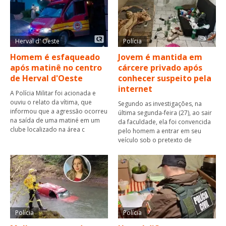
Herval d' Oeste
Polícia
Homem é esfaqueado
Jovem é mantida em
após matinê no centro
cárcere privado após
de Herval d'Oeste
conhecer suspeito pela
internet
A Polícia Militar foi acionada e
ouviu o relato da vítima, que
Segundo as investigações, na
informou que a agressão ocorreu
última segunda-feira (27), ao sair
na saída de uma matiné em um
da faculdade, ela foi convencida
clube localizado na área c
pelo homem a entrar em seu
veículo sob o pretexto de
Polícia
Polícia