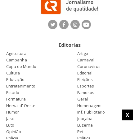
Editorias
Agricultura
Artigo
Campanha
Carnaval
Copa do Mundo
Coronavírus
Cultura
Editorial
Educação
Eleições
Entretenimento
Esportes
Estado
Famosos
Formatura
Geral
Herval d' Oeste
Homenagem
Humor
Inf. Publicitário
X
Jasc
Joaçaba
Luto
Luzerna
Opinião
Pet
Polícia
Política