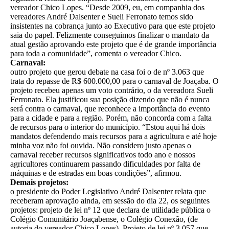
vereador Chico Lopes. “Desde 2009, eu, em companhia dos
vereadores André Dalsenter e Sueli Ferronato temos sido
insistentes na cobrança junto ao Executivo para que este projeto
saia do papel. Felizmente conseguimos finalizar o mandato da
atual gestão aprovando este projeto que é de grande importância
para toda a comunidade”, comenta o vereador Chico.
Carnaval:
outro projeto que gerou debate na casa foi o de nº 3.063 que
trata do repasse de R$ 600.000,00 para o carnaval de Joaçaba. O
projeto recebeu apenas um voto contrário, o da vereadora Sueli
Ferronato. Ela justificou sua posição dizendo que não é nunca
será contra o carnaval, que reconhece a importância do evento
para a cidade e para a região. Porém, não concorda com a falta
de recursos para o interior do município. “Estou aqui há dois
mandatos defendendo mais recursos para a agricultura e até hoje
minha voz não foi ouvida. Não considero justo apenas o
carnaval receber recursos significativos todo ano e nossos
agricultores continuarem passando dificuldades por falta de
máquinas e de estradas em boas condições”, afirmou.
Demais projetos:
o presidente do Poder Legislativo André Dalsenter relata que
receberam aprovação ainda, em sessão do dia 22, os seguintes
projetos: projeto de lei nº 12 que declara de utilidade pública o
Colégio Comunitário Joaçabense, o Colégio Conexão, (de
autoria do vereador Chico Lopes). Projeto de lei nº 3.057 que