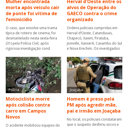
Mulher encontrada
Herval d'Oeste entre os
morta após veículo cair
alvos de Operação do
de ponte foi vítima de
GAECO contra o crime
feminicídio
organizado
O caso, que envolve uma trama
Ordens judiciais cumpridas em
típica de roteiro de cinema, foi
Herval d’Oeste, Catanduvas,
desmantelado nesta sexta-feira
Chapecó, Xaxim, Piratuba,
(31) pela Polícia Civil, após
Joinville, Xanxerê, Caxambu do Sul
rigorosa investigação cond
e Nova Erechim. Os investigados
Polícia
Joaçaba
Motociclista morre
Homem é preso pela
após colisão contra
PM após agredir mãe,
carro em Campos
pai e irmão em Joaçaba
Novos
No local, os policiais constataram
que o suspeito desferiu socos e
O acidente mobilizou equipes do