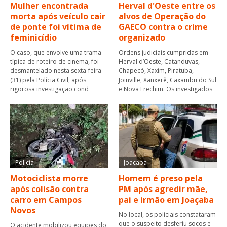
Mulher encontrada
Herval d'Oeste entre os
morta após veículo cair
alvos de Operação do
de ponte foi vítima de
GAECO contra o crime
feminicídio
organizado
O caso, que envolve uma trama
Ordens judiciais cumpridas em
típica de roteiro de cinema, foi
Herval d’Oeste, Catanduvas,
desmantelado nesta sexta-feira
Chapecó, Xaxim, Piratuba,
(31) pela Polícia Civil, após
Joinville, Xanxerê, Caxambu do Sul
rigorosa investigação cond
e Nova Erechim. Os investigados
Polícia
Joaçaba
Motociclista morre
Homem é preso pela
após colisão contra
PM após agredir mãe,
carro em Campos
pai e irmão em Joaçaba
Novos
No local, os policiais constataram
que o suspeito desferiu socos e
O acidente mobilizou equipes do