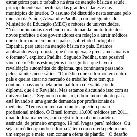
estrangeiros para o trabalho na área de atenção básica à saúde,
principalmente nas periferias das grandes cidades e nos
municípios do interior. O assunto foi discutido nesta semana pelo
ministro da Saúde, Alexandre Padilha, com integrantes do
Ministério da Educação (MEC) e reitores de universidades.
“Nós continuamos recebendo uma demanda muito forte dos
novos prefeitos e dos governadores em relação a atrair médicos
que se formaram em outros países, sobretudo Portugal e
Espanha, para atuar na atenção básica no país. Estamos
analisando essa proposta, que é complexa, e precisamos analisar
o formato", explicou Padilha. Segundo Padilha, uma possível
vinda de médicos estrangeiros não significa que haverá
revalidação automática do diploma, que continuará passando
pelos trâmites necessários. “O médico que se formou em outro
país e queira atuar no mercado de trabalho livre tem que
continuar passando pela principal forma de validação do
diploma, que é o Revalida. Mas estamos discutindo isso com as
universidades." Segundo o ministro, o bom momento do país
está levando a uma grande demanda por profissionais de
medicina. “Temos um mercado muito aquecido para o
profissional médico. O Brasil formou 13.600 médicos em 2011,
quando foram abertos, com registro formal com carteira
assinada, de primeiro emprego, 19 mil [vagas para] médicos. Ou
seja, o médico quando se forma já tem como oferta pelo menos
um emprego e meio, sem contar a oferta de plantão.” O desafio