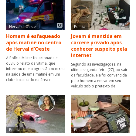
Herval d' Oeste
Polícia
Homem é esfaqueado
Jovem é mantida em
após matinê no centro
cárcere privado após
de Herval d'Oeste
conhecer suspeito pela
internet
A Polícia Militar foi acionada e
ouviu o relato da vítima, que
Segundo as investigações, na
informou que a agressão ocorreu
última segunda-feira (27), ao sair
na saída de uma matiné em um
da faculdade, ela foi convencida
clube localizado na área c
pelo homem a entrar em seu
veículo sob o pretexto de
Polícia
Polícia