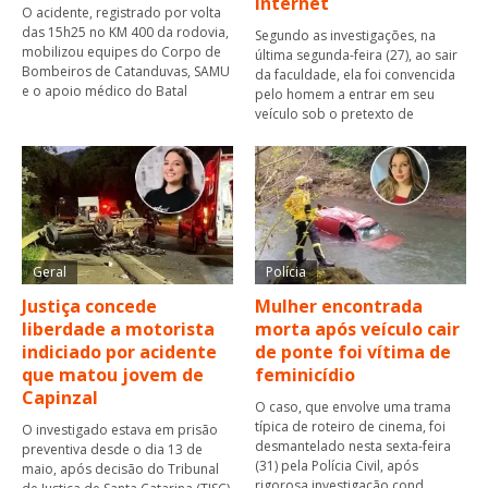
internet
O acidente, registrado por volta
das 15h25 no KM 400 da rodovia,
Segundo as investigações, na
mobilizou equipes do Corpo de
última segunda-feira (27), ao sair
Bombeiros de Catanduvas, SAMU
da faculdade, ela foi convencida
e o apoio médico do Batal
pelo homem a entrar em seu
veículo sob o pretexto de
Geral
Polícia
Justiça concede
Mulher encontrada
liberdade a motorista
morta após veículo cair
indiciado por acidente
de ponte foi vítima de
que matou jovem de
feminicídio
Capinzal
O caso, que envolve uma trama
típica de roteiro de cinema, foi
O investigado estava em prisão
desmantelado nesta sexta-feira
preventiva desde o dia 13 de
(31) pela Polícia Civil, após
maio, após decisão do Tribunal
rigorosa investigação cond