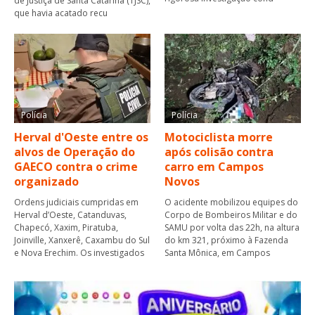
de Justiça de Santa Catarina (TJSC),
que havia acatado recu
Polícia
Polícia
Herval d'Oeste entre os
Motociclista morre
alvos de Operação do
após colisão contra
GAECO contra o crime
carro em Campos
organizado
Novos
Ordens judiciais cumpridas em
O acidente mobilizou equipes do
Herval d’Oeste, Catanduvas,
Corpo de Bombeiros Militar e do
Chapecó, Xaxim, Piratuba,
SAMU por volta das 22h, na altura
Joinville, Xanxerê, Caxambu do Sul
do km 321, próximo à Fazenda
e Nova Erechim. Os investigados
Santa Mônica, em Campos