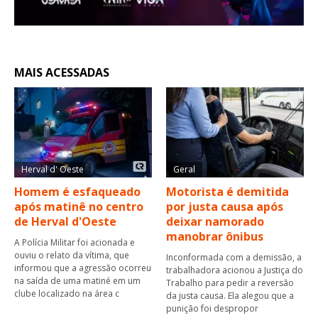
MAIS ACESSADAS
Herval d' Oeste
Geral
Homem é esfaqueado
Motorista é demitida
após matinê no centro
por justa causa após
de Herval d'Oeste
deixar namorado
manobrar ônibus
A Polícia Militar foi acionada e
ouviu o relato da vítima, que
Inconformada com a demissão, a
informou que a agressão ocorreu
trabalhadora acionou a Justiça do
na saída de uma matiné em um
Trabalho para pedir a reversão
clube localizado na área c
da justa causa. Ela alegou que a
punição foi despropor