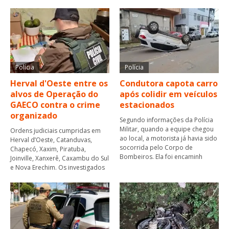
Polícia
Polícia
Herval d'Oeste entre os
Condutora capota carro
alvos de Operação do
após colidir em veículos
GAECO contra o crime
estacionados
organizado
Segundo informações da Polícia
Militar, quando a equipe chegou
Ordens judiciais cumpridas em
ao local, a motorista já havia sido
Herval d’Oeste, Catanduvas,
socorrida pelo Corpo de
Chapecó, Xaxim, Piratuba,
Bombeiros. Ela foi encaminh
Joinville, Xanxerê, Caxambu do Sul
e Nova Erechim. Os investigados