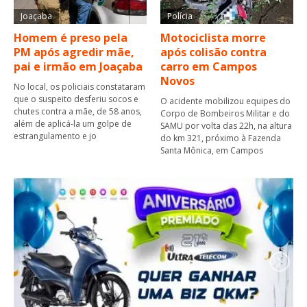
Joaçaba
Polícia
Homem é preso pela
Motociclista morre
PM após agredir mãe,
após colisão contra
pai e irmão em Joaçaba
carro em Campos
Novos
No local, os policiais constataram
que o suspeito desferiu socos e
O acidente mobilizou equipes do
chutes contra a mãe, de 58 anos,
Corpo de Bombeiros Militar e do
além de aplicá-la um golpe de
SAMU por volta das 22h, na altura
estrangulamento e jo
do km 321, próximo à Fazenda
Santa Mônica, em Campos