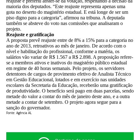
reajuste e preferiu abster-se da votação, respeitando a decisão da
maioria dos deputados. “Este reajuste representa apenas uma
gota no deserto do magistério estadual. E está longe de ser um
piso digno para a categoria”, afirmou na tribuna. A deputada
também se absteve do voto nas comissões que analisaram o
projeto.
Reajuste e gratificação
A proposta prevê reajuste entre de 8% a 15% para a categoria no
ano de 2013, retroativos ao mês de janeiro. De acordo com o
nível e habilitação do profissional, conforme a matéria, os
salários vão variar de R$ 1.567 a R$ 2.898. A proposição refere-
se a membros ativos e inativos do magistério público estadual
em regime de 40 horas semanais. Pelo projeto, os servidores
detentores de cargos de provimento efetivo de Analista Técnico
em Gestão Educacional, lotados e em exercício nas unidades
escolares da Secretaria da Educação, receberão uma gratificação
de produtividade. O benefício será pago em duas parcelas, sendo
metade do valor a contar do mês de janeiro deste ano, e a outra
metade a contar de setembro. O projeto agora segue para a
sanção do governador.
Fonte: Agência AL