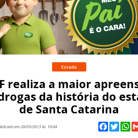
Estado
F realiza a maior apreen
drogas da história do es
de Santa Catarina
Facebook
Twitter
Wh
blicado em 20/03/2013 ás
10:04