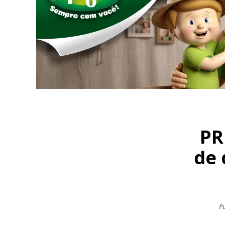
PR
de 
Pu