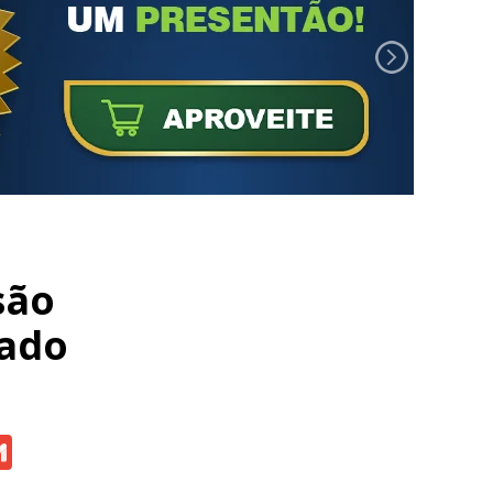
são
tado
atsApp
Gmail