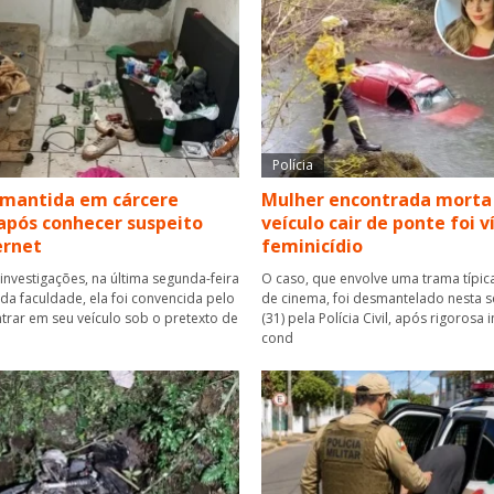
Polícia
 mantida em cárcere
Mulher encontrada morta
após conhecer suspeito
veículo cair de ponte foi 
ernet
feminicídio
investigações, na última segunda-feira
O caso, que envolve uma trama típica
r da faculdade, ela foi convencida pelo
de cinema, foi desmantelado nesta se
rar em seu veículo sob o pretexto de
(31) pela Polícia Civil, após rigorosa
cond