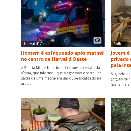
Herval d' Oeste
Polícia
Homem é esfaqueado após matinê
Jovem é
no centro de Herval d'Oeste
privado 
pela int
A Polícia Militar foi acionada e ouviu o relato da
vítima, que informou que a agressão ocorreu na
Segundo as 
saída de uma matiné em um clube localizado na
(27), ao sai
área c
homem a ent