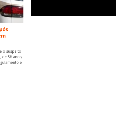
pós
 em
ue o suspeito
, de 58 anos,
ngulamento e