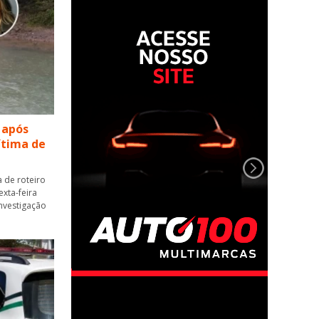
 após
vítima de
 de roteiro
xta-feira
 investigação