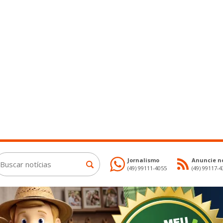
Jornalismo
Anuncie no
(49) 99111-4055
(49) 99117-