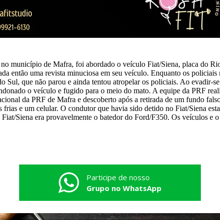
no município de Mafra, foi abordado o veículo Fiat/Siena, placa do Ri
ada então uma revista minuciosa em seu veículo. Enquanto os policiais
Sul, que não parou e ainda tentou atropelar os policiais. Ao evadir-se 
andonado o veículo e fugido para o meio do mato. A equipe da PRF rea
cional da PRF de Mafra e descoberto após a retirada de um fundo falso
frias e um celular. O condutor que havia sido detido no Fiat/Siena est
 Fiat/Siena era provavelmente o batedor do Ford/F350. Os veículos e o
Participe de nosso
Grupo no WhatsApp