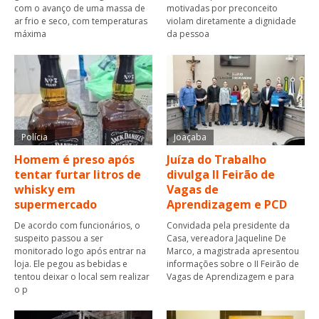
com o avanço de uma massa de
motivadas por preconceito
ar frio e seco, com temperaturas
violam diretamente a dignidade
máxima
da pessoa
Polícia
Joaçaba
Homem é preso após
Juíza do Trabalho
tentar furtar litros de
divulga II Feirão de
whisky em
Vagas de
supermercado
Aprendizagem e PCD
De acordo com funcionários, o
Convidada pela presidente da
suspeito passou a ser
Casa, vereadora Jaqueline De
monitorado logo após entrar na
Marco, a magistrada apresentou
loja. Ele pegou as bebidas e
informações sobre o II Feirão de
tentou deixar o local sem realizar
Vagas de Aprendizagem e para
o p