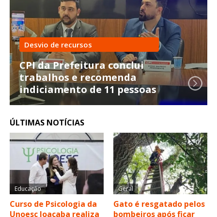
Desvio de recursos
CPI da Prefeitura conclui
trabalhos e recomenda
indiciamento de 11 pessoas
ÚLTIMAS NOTÍCIAS
Educação
Geral
Curso de Psicologia da
Gato é resgatado pelos
Unoesc Joaçaba realiza
bombeiros após ficar