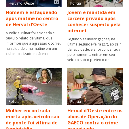
Herval d' Oeste
Polícia
Homem é esfaqueado
Jovem é mantida em
após matinê no centro
cárcere privado após
de Herval d'Oeste
conhecer suspeito pela
internet
A Polícia Militar foi acionada e
ouviu o relato da vítima, que
Segundo as investigações, na
informou que a agressão ocorreu
última segunda-feira (27), ao sair
na saída de uma matiné em um
da faculdade, ela foi convencida
clube localizado na área c
pelo homem a entrar em seu
veículo sob o pretexto de
Polícia
Polícia
Mulher encontrada
Herval d'Oeste entre os
morta após veículo cair
alvos de Operação do
de ponte foi vítima de
GAECO contra o crime
feminicídio
organizado