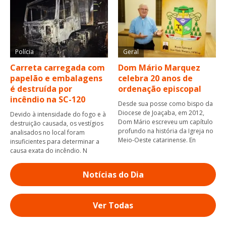
Polícia
Geral
Carreta carregada com
Dom Mário Marquez
papelão e embalagens
celebra 20 anos de
é destruída por
ordenação episcopal
incêndio na SC-120
Desde sua posse como bispo da
Diocese de Joaçaba, em 2012,
Devido à intensidade do fogo e à
Dom Mário escreveu um capítulo
destruição causada, os vestígios
profundo na história da Igreja no
analisados no local foram
Meio-Oeste catarinense. En
insuficientes para determinar a
causa exata do incêndio. N
Notícias do Dia
Ver Todas