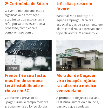
2ª Cerimônia do Bóton
três dias preso em
árvore
O evento marcou uma etapa
significativa da formação
Para realizar a operação, a
acadêmica dos estudantes e
equipe empregou técnicas
reforçou valores essenciais à
especializadas de salvamento em
profissão, como ética e
altura e realizou a ascensão até o
compromisso com o
topo da árvore. O animal foi c
Tempo
Região
Frente fria se afasta,
Morador de Caçador
mas fim de semana
vira réu após injúria
terá instabilidade e
racial contra médico
chuva em SC
venezuelano
Conforme a previsão da
A promotora de Justiça Luciana
Epagri/Ciram, o tempo melhora
Leal Musa, autora da denúncia,
gradualmente ao longo do dia
destacou que condutas