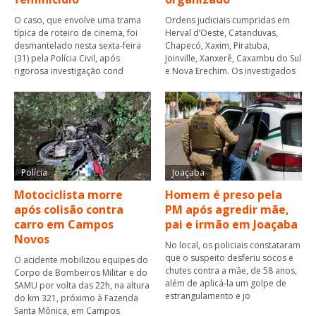
O caso, que envolve uma trama
Ordens judiciais cumpridas em
típica de roteiro de cinema, foi
Herval d’Oeste, Catanduvas,
desmantelado nesta sexta-feira
Chapecó, Xaxim, Piratuba,
(31) pela Polícia Civil, após
Joinville, Xanxerê, Caxambu do Sul
rigorosa investigação cond
e Nova Erechim. Os investigados
Polícia
Joaçaba
Motociclista morre
Homem é preso pela
após colisão contra
PM após agredir mãe,
carro em Campos
pai e irmão em Joaçaba
Novos
No local, os policiais constataram
que o suspeito desferiu socos e
O acidente mobilizou equipes do
chutes contra a mãe, de 58 anos,
Corpo de Bombeiros Militar e do
além de aplicá-la um golpe de
SAMU por volta das 22h, na altura
estrangulamento e jo
do km 321, próximo à Fazenda
Santa Mônica, em Campos